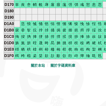
D170
峷
崀
峹
帩
帨
庨
庮
庪
庬
弳
弰
彧
恝
恚
恧
D180
D190
D1A0
恁
悢
悈
悀
悒
悁
悝
悃
悕
悛
悗
悇
悜
悎
D1B0
扆
拲
挐
捖
挬
捄
捅
挶
捃
揤
挹
捋
捊
挼
挩
D1C0
挴
捘
捔
捙
挭
捇
挳
捚
捑
挸
捗
捀
捈
敊
敆
D1D0
旃
旄
旂
晊
晟
晇
晑
朒
朓
栟
栚
桉
栲
栳
栻
D1E0
桏
栖
栱
栜
栵
栫
栭
栯
桎
桄
栴
栝
栒
栔
栦
D1F0
栮
桍
栺
栥
栠
欬
欯
欭
欱
欴
歭
肂
殈
毦
毤
關於本站
｜
關於字碼資料庫