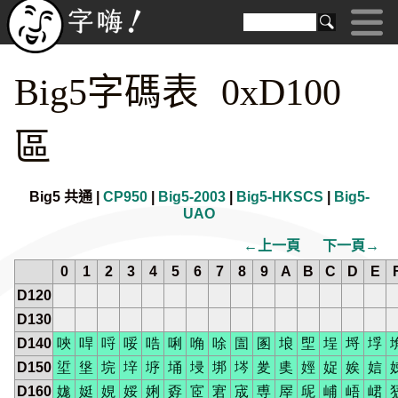
Big5字碼表 0xD100
區
Big5 共通 |
CP950
|
Big5-2003
|
Big5-HKSCS
|
Big5-
UAO
←上一頁
下一頁→
0
1
2
3
4
5
6
7
8
9
A
B
C
D
E
D120
D130
D140
唊
哻
哷
哸
哠
唎
唃
唋
圁
圂
埌
堲
埕
埒
垺
D150
垽
垼
垸
垶
垿
埇
埐
垹
埁
夎
奊
娙
娖
娭
娮
D160
娏
娗
娊
娞
娳
孬
宧
宭
宬
尃
屖
屔
峬
峿
峮