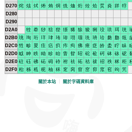
D270
烢
烗
烒
烞
烠
烔
烍
烅
烆
烇
烚
烎
烡
牂
牸
D280
D290
D2A0
牷
牶
猀
狺
狴
狾
狶
狳
狻
猁
珓
珙
珥
珖
D2B0
珧
珣
珩
珜
珒
珛
珔
珝
珚
珗
珘
珨
瓞
瓟
瓴
D2C0
甡
畛
畟
疰
痁
疻
痄
痀
疿
疶
疺
皊
盉
眝
眛
D2D0
眓
眒
眣
眑
眕
眙
眚
眢
眧
砣
砬
砢
砵
砯
砨
D2E0
砫
砡
砩
砳
砪
砱
祔
祛
祏
祜
祓
祒
祑
秫
秬
D2F0
秮
秭
秪
秜
秞
秝
窆
窉
窅
窋
窌
窊
窇
竘
笐
關於本站
｜
關於字碼資料庫