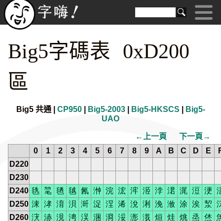
Big5字碼表 0xD200
區
Big5 共通 |
CP950
|
Big5-2003
|
Big5-HKSCS
|
Big5-
UAO
←上一頁
下一頁→
0
1
2
3
4
5
6
7
8
9
A
B
C
D
E
D220
D230
D240
毨
毣
毢
毧
氥
浺
浣
浤
浶
洍
浡
涒
浘
浢
浭
D250
涑
涍
淯
浿
涆
浞
浧
浠
涗
浰
浼
浟
涂
涘
洯
D260
涋
浾
涀
涄
洖
涃
浻
浽
浵
涐
烜
烓
烑
烝
烋