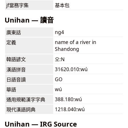
jf當務字集
基本包
Unihan — 讀音
ng4
廣東話
name of a river in
定義
Shandong
韓語諺文
오:N
31620.010:wú
漢語拼音
GO
日語音讀
wú
華語
388.180:wú
通用規範漢字字典
1218.040:wú
現代漢語詞典
Unihan — IRG Source