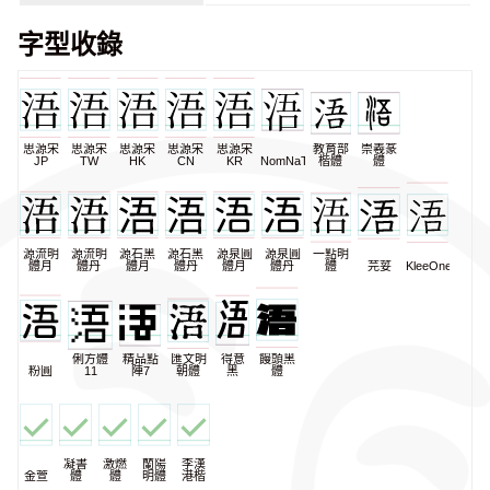
字型收錄
思源宋
思源宋
思源宋
思源宋
思源宋
教育部
崇羲篆
JP
TW
HK
CN
KR
NomNaTong
楷體
體
源流明
源流明
源石黑
源石黑
源泉圓
源泉圓
一點明
體月
體丹
體月
體丹
體月
體丹
體
芫荽
KleeOne
俐方體
精品點
匯文明
得意
饅頭黑
粉圓
11
陣7
朝體
黑
體
凝書
激燃
蘭陽
李漢
金萱
體
體
明體
港楷