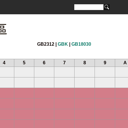
區
GB2312 |
GBK
|
GB18030
4
5
6
7
8
9
A