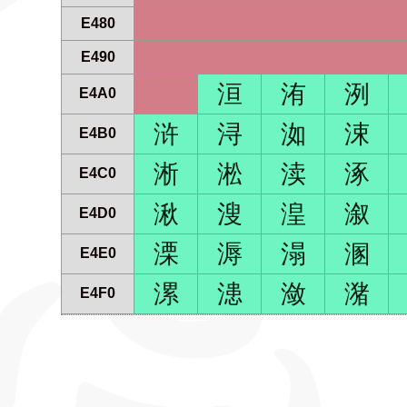
E480
E490
洹
洧
洌
E4A0
浒
浔
洳
涑
E4B0
淅
淞
渎
涿
E4C0
湫
溲
湟
溆
E4D0
溧
溽
溻
溷
E4E0
漯
漶
潋
潴
E4F0