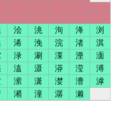
洫
浍
洮
洵
洚
浏
浜
浠
浼
浣
渚
淇
涫
渌
涮
渫
湮
湎
溱
溘
滠
漭
滢
溥
潢
潆
潇
漤
漕
滹
潸
潲
潼
潺
濑