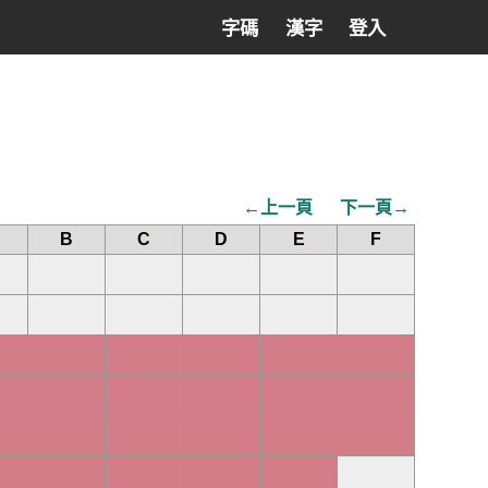
字碼
漢字
登入
←上一頁
下一頁→
B
C
D
E
F