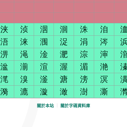
浃
浈
洇
洄
洙
洎
浯
涞
涠
浞
涓
涔
淠
渑
淦
淝
淙
渖
湓
湔
渲
渥
湄
滟
滗
溴
滏
溏
滂
溟
漪
漉
漩
澉
澍
澌
關於本站
｜
關於字碼資料庫