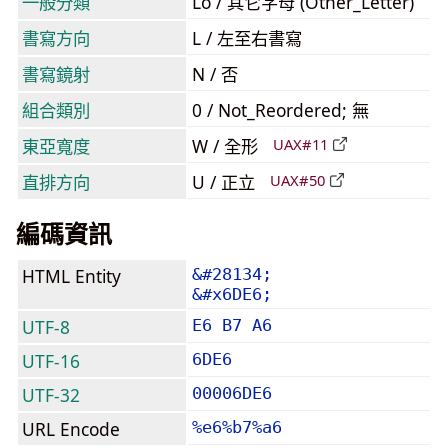
一般分類
Lo / 其它字母 (Other_Letter)
書寫方向
L / 左至右書寫
書寫鏡射
N / 否
組合類別
0 / Not_Reordered; 無
東亞寬度
W / 全形
UAX#11
直排方向
U / 正立
UAX#50
編碼資訊
HTML Entity
&#28134;
&#x6DE6;
UTF-8
E6 B7 A6
UTF-16
6DE6
UTF-32
00006DE6
URL Encode
%e6%b7%a6