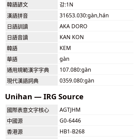
韓語諺文
감:1N
31653.030:gàn,hán
漢語拼音
AKA DORO
日語訓讀
KAN KON
日語音讀
KEM
韓語
gàn
華語
107.080:gàn
通用規範漢字字典
0359.080:gàn
現代漢語詞典
Unihan — IRG Source
AGTJHM
國際表意文字核心
G0-6446
中國源
HB1-B268
香港源