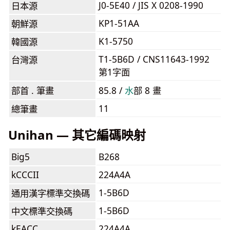
J0-5E40 / JIS X 0208-1990
日本源
KP1-51AA
朝鮮源
K1-5750
韓國源
T1-5B6D / CNS11643-1992
台灣源
第1字面
部首 . 筆畫
85.8 /
⽔
部 8 畫
11
總筆畫
Unihan — 其它編碼映射
Big5
B268
kCCCII
224A4A
1-5B6D
通用漢字標準交換碼
1-5B6D
中文標準交換碼
kEACC
224A4A