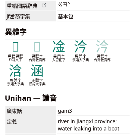
ㄍㄢˋ
重編國語辭典
jf當務字集
基本包
異體字
𠥴
𠥴
凎
汵
汵
戶籍異體
異體字
異用字
異體字
異體字
戶籍文字
台灣教育部
入管正字
漢語大字典
台灣教育部
浛
涵
異體字
正體字
漢語大字典
漢語大字典
Unihan — 讀音
gam3
廣東話
river in Jiangxi province;
定義
water leaking into a boat