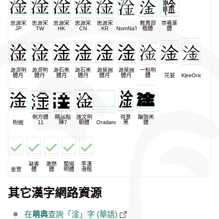
思源宋
思源宋
思源宋
思源宋
思源宋
教育部
崇羲篆
JP
TW
HK
CN
KR
NomNaTong
楷體
體
源流明
源流明
源石黑
源石黑
源泉圓
源泉圓
一點明
體月
體丹
體月
體丹
體月
體丹
體
芫荽
KleeOne
俐方體
精品點
匯文明
得意
饅頭黑
粉圓
11
陣7
朝體
Oradano
黑
體
凝書
激燃
蘭陽
李漢
金萱
體
體
明體
港楷
其它漢字網路資源
在
萌典
查詢「淦」字 (華語)