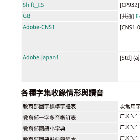
Shift_JIS
[CP932
GB
[共通]
E
Adobe-CNS1
[CNS1-
Adobe-Japan1
[Std] (a
各種字集收錄情形與讀音
教育部
國字標準字體表
次常用
ㄏㄨㄟˊ
教育部
一字多音審訂表
ㄏㄨㄟˊ
教育部
國語小字典
ㄏㄨㄟˊ
教育部
國語辭典簡編本