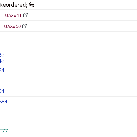
_Reordered; 無
形
UAX#11
立
UAX#50
8;
4;
84
04
%84
F77