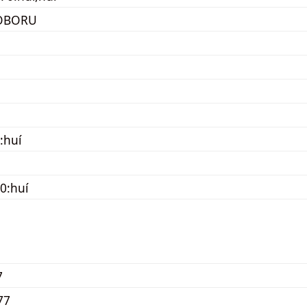
OBORU
:huí
0:huí
7
77