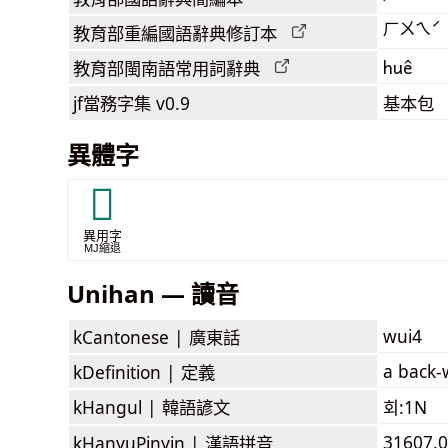
ㄏㄨㄟˊ
教育部
重編國語辭典
修訂本
huê
教育部閩南語
常用詞
辭典
jf當務字集
v0.9
基本包
異體字
𭰁
異用字
MJ縮退
Unihan — 讀音
wui4
kCantonese |
廣東話
a back-
kDefinition |
定義
kHangul |
韓語諺文
회:1N
31607.0
kHanyuPinyin |
漢語拼音