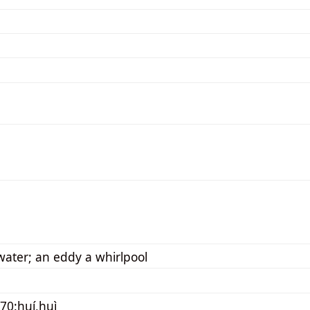
water; an eddy a whirlpool
70:huí,huì