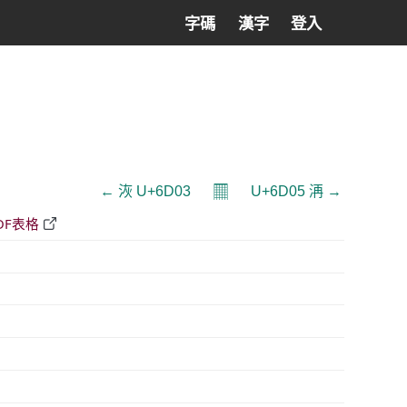
字碼
漢字
登入
𝄜
← 洃 U+6D03
U+6D05 洅 →
DF表格