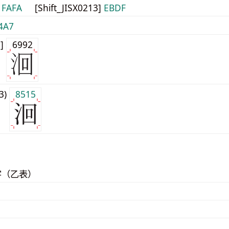
]
FAFA
[Shift_JISX0213]
EBDF
4A7
0]
6992
j3)
8515
字（乙表）