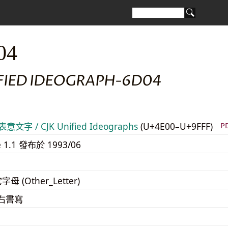
04
IFIED IDEOGRAPH-6D04
意文字 / CJK Unified Ideographs
(U+4E00–U+9FFF)
P
e 1.1 發布於 1993/06
字母 (Other_Letter)
至右書寫