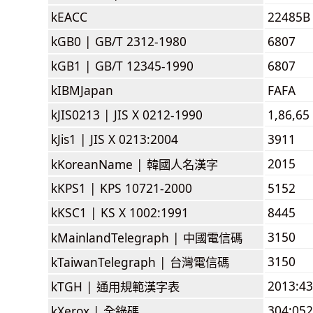
kEACC
22485B
kGB0 |
GB/T 2312-1980
6807
kGB1 |
GB/T 12345-1990
6807
kIBMJapan
FAFA
kJIS0213 |
JIS X 0212-1990
1,86,65
kJis1 |
JIS X 0213:2004
3911
2015
kKoreanName |
韓國人名漢字
kKPS1 |
KPS 10721-2000
5152
kKSC1 |
KS X 1002:1991
8445
3150
kMainlandTelegraph |
中國電信碼
3150
kTaiwanTelegraph |
台灣電信碼
2013:4
kTGH |
通用規範漢字表
304:052
kXerox |
全錄碼