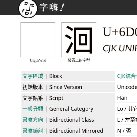
洄
U+6D
CJK UN
GlyphWiki
裝置上的字型
文字區域
| Block
CJK統合表
初始版本
| Since Version
Unicod
Han
文字語系
| Script
一般分類
| General Category
Lo / 其它
書寫方向
| Bidirectional Class
L / 左
書寫鏡射
| Bidirectional Mirrored
N / 否