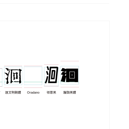
7
匯文明朝體
Oradano
得意黑
饅頭黑體