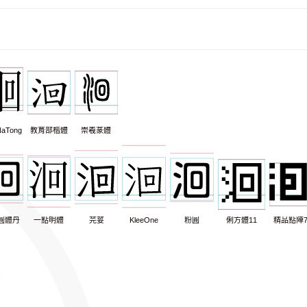
aTong
教育部楷體
崇羲篆體
圓體丹
一點明體
芫荽
KleeOne
粉圓
俐方體11
精品點陣