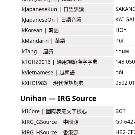
SAKAN
kJapaneseKun |
日語訓讀
KAI GAI
kJapaneseOn |
日語音讀
HOY
kKorean |
韓語
huí
kMandarin |
華語
*huəi
kTang |
唐詩
148.050
kTGHZ2013 |
通用規範漢字字典
hói
kVietnamese |
越南語
0502.01
kXHC1983 |
現代漢語詞典
Unihan — IRG Source
BGT
kIICore |
國際表意文字核心
G0-642
kIRG_GSource |
中國源
HB2-CF
kIRG_HSource |
香港源