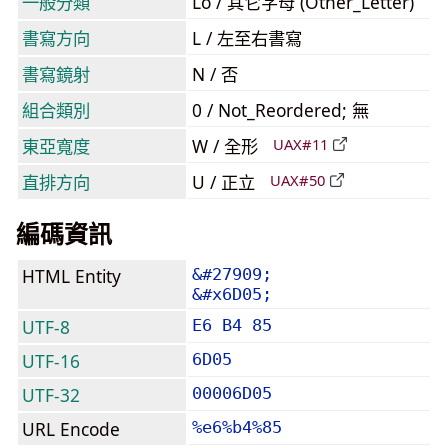
一般分類
Lo / 其它字母 (Other_Letter)
書寫方向
L / 左至右書寫
書寫鏡射
N / 否
組合類別
0 / Not_Reordered; 無
東亞寬度
W / 全形
UAX#11
直排方向
U / 正立
UAX#50
編碼資訊
HTML Entity
&#27909;
&#x6D05;
UTF-8
E6 B4 85
UTF-16
6D05
UTF-32
00006D05
URL Encode
%e6%b4%85