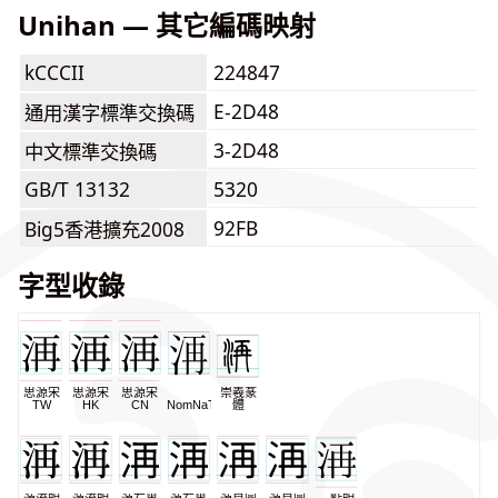
Unihan — 其它編碼映射
kCCCII
224847
E-2D48
通用漢字標準交換碼
3-2D48
中文標準交換碼
GB/T 13132
5320
92FB
Big5香港擴充2008
字型收錄
思源宋
思源宋
思源宋
崇羲篆
TW
HK
CN
NomNaTong
體