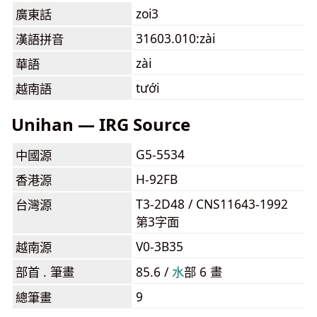
zoi3
廣東話
31603.010:zài
漢語拼音
zài
華語
tưới
越南語
Unihan — IRG Source
G5-5534
中國源
H-92FB
香港源
T3-2D48 / CNS11643-1992
台灣源
第3字面
V0-3B35
越南源
部首 . 筆畫
85.6 /
⽔
部 6 畫
9
總筆畫