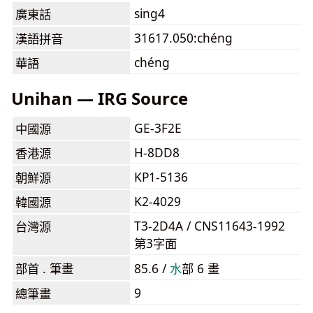
sing4
廣東話
31617.050:chéng
漢語拼音
chéng
華語
Unihan — IRG Source
GE-3F2E
中國源
H-8DD8
香港源
KP1-5136
朝鮮源
K2-4029
韓國源
T3-2D4A / CNS11643-1992
台灣源
第3字面
部首 . 筆畫
85.6 /
⽔
部 6 畫
9
總筆畫