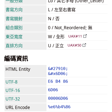
一般分類
Lo / 其它字母 (Other_Letter)
書寫方向
L / 左至右書寫
書寫鏡射
N / 否
組合類別
0 / Not_Reordered; 無
東亞寬度
W / 全形
UAX#11
直排方向
U / 正立
UAX#50
編碼資訊
HTML Entity
&#27910;
&#x6D06;
UTF-8
E6 B4 86
UTF-16
6D06
UTF-32
00006D06
URL Encode
%e6%b4%86