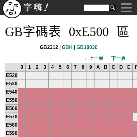
GB字碼表 0xE500 區
GB2312 |
GBK
|
GB18030
←上一頁
下一頁→
0
1
2
3
4
5
6
7
8
9
A
B
C
D
E
E520
E530
E540
E550
E560
E570
E580
E590