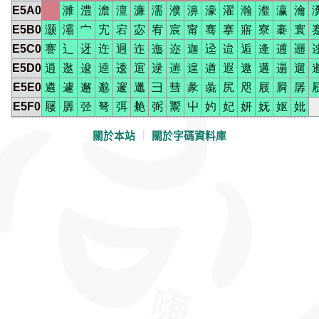
E5A0
濉
澧
澹
澶
濂
濡
濮
濞
濠
濯
瀚
瀣
瀛
瀹
E5B0
灏
灞
宀
宄
宕
宓
宥
宸
甯
骞
搴
寤
寮
褰
寰
E5C0
謇
辶
迓
迕
迥
迮
迤
迩
迦
迳
迨
逅
逄
逋
逦
E5D0
逍
逖
逡
逵
逶
逭
逯
遄
遑
遒
遐
遨
遘
遢
遛
E5E0
遴
遽
邂
邈
邃
邋
彐
彗
彖
彘
尻
咫
屐
屙
孱
E5F0
屦
羼
弪
弩
弭
艴
弼
鬻
屮
妁
妃
妍
妩
妪
妣
關於本站
｜
關於字碼資料庫