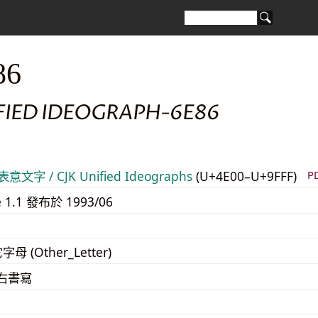
86
IFIED IDEOGRAPH-6E86
意文字 / CJK Unified Ideographs
(U+4E00–U+9FFF)
P
e 1.1 發布於 1993/06
字母 (Other_Letter)
至右書寫