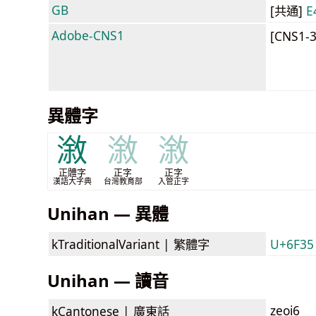
GB
[共通]
E
Adobe-CNS1
[CNS1-
異體字
漵
漵
漵
正體字
正字
正字
漢語大字典
台灣教育部
入管正字
Unihan — 異體
kTraditionalVariant |
繁體字
U+6F35
Unihan — 讀音
zeoi6
kCantonese |
廣東話