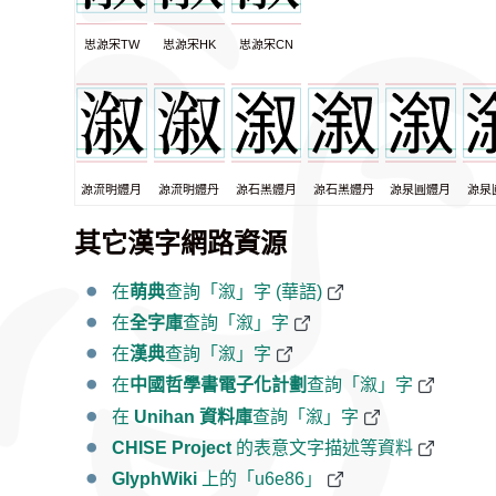
思源宋TW
思源宋HK
思源宋CN
源流明體月
源流明體丹
源石黑體月
源石黑體丹
源泉圓體月
源泉
其它漢字網路資源
在
萌典
查詢「溆」字 (華語)
在
全字庫
查詢「溆」字
在
漢典
查詢「溆」字
在
中國哲學書電子化計劃
查詢「溆」字
在
Unihan 資料庫
查詢「溆」字
CHISE Project
的表意文字描述等資料
GlyphWiki
上的「u6e86」