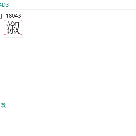
4D3
3]
18043
 漵