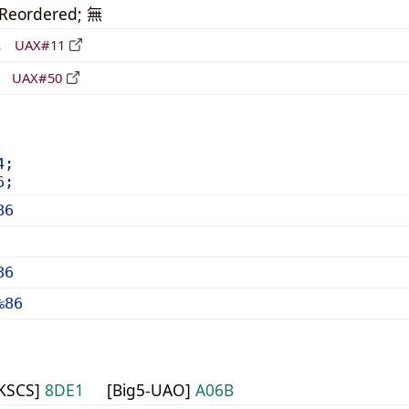
_Reordered; 無
形
UAX#11
立
UAX#50
4;
6;
86
86
%86
HKSCS]
8DE1
[Big5-UAO]
A06B