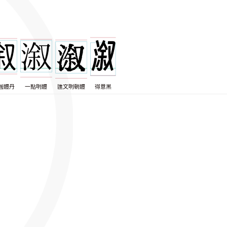
圓體丹
一點明體
匯文明朝體
得意黑