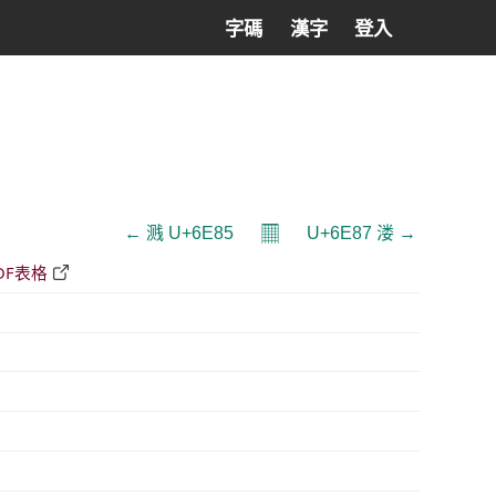
字碼
漢字
登入
𝄜
← 溅 U+6E85
U+6E87 溇 →
DF表格