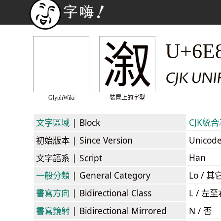
溆
U+6E
CJK UN
GlyphWiki
裝置上的字型
文字區域
| Block
CJK統合表
初始版本
| Since Version
Unicod
Han
文字語系
| Script
一般分類
| General Category
Lo / 其它
書寫方向
| Bidirectional Class
L / 左
書寫鏡射
| Bidirectional Mirrored
N / 否