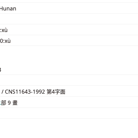
n Hunan
:xù
0:xù
3
F / CNS11643-1992 第4字面
⽔
部 9 畫