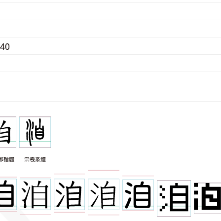
340
部楷體
崇羲篆體