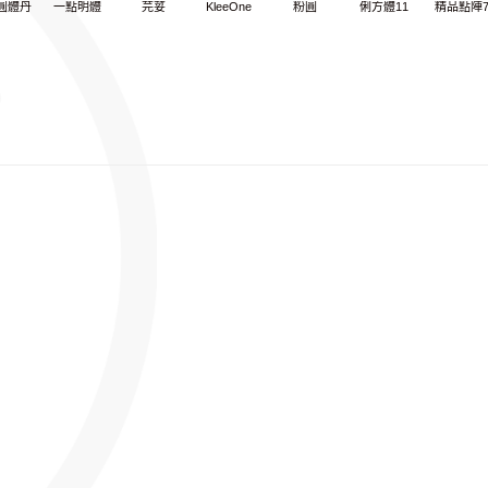
圓體丹
一點明體
芫荽
KleeOne
粉圓
俐方體11
精品點陣