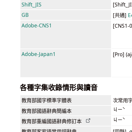
Shift_JIS
[Shift_
GB
[共通]
E
Adobe-CNS1
[CNS1-
Adobe-Japan1
[Pro] (a
各種字集收錄情形與讀音
教育部
國字標準字體表
次常用
ㄐㄧˋ
教育部
國語辭典簡編本
ㄐㄧˋ
教育部
重編國語辭典
修訂本
教育部客家語
常用詞
辭典
[四縣] q