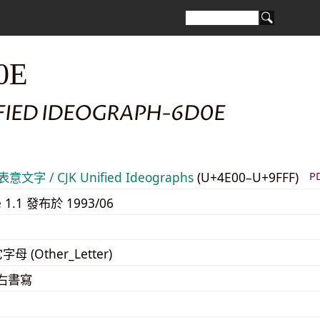
0E
IFIED IDEOGRAPH-6D0E
意文字 / CJK Unified Ideographs
(U+4E00–U+9FFF)
P
e 1.1 發布於 1993/06
字母 (Other_Letter)
至右書寫