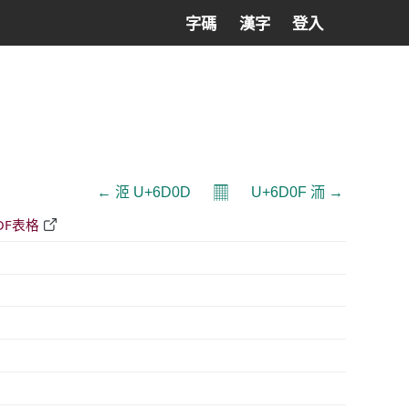
字碼
漢字
登入
𝄜
← 洍 U+6D0D
U+6D0F 洏 →
DF表格