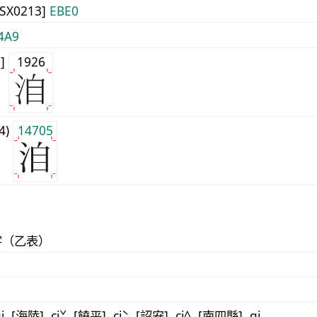
JISX0213]
EBE0
4A9
0]
1926
j4)
14705
字（乙表）
i [海陸] ciˇ [饒平] ciˋ [詔安] ci^ [南四縣] qi