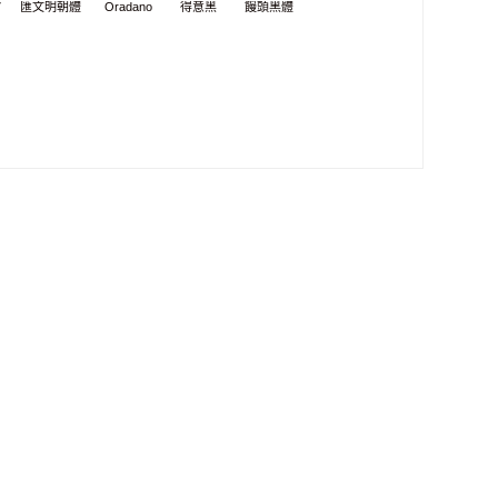
7
匯文明朝體
Oradano
得意黑
饅頭黑體