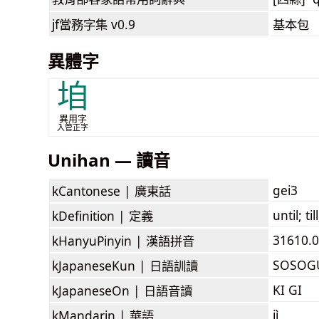
jf當務字集
v0.9
基本包
異體字
垍
異用字
入管正字
Unihan — 讀音
gei3
kCantonese |
廣東話
until; ti
kDefinition |
定義
31610.0
kHanyuPinyin |
漢語拼音
SOSOG
kJapaneseKun |
日語訓讀
KI GI
kJapaneseOn |
日語音讀
jì
kMandarin |
華語