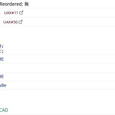
_Reordered; 無
形
UAX#11
立
UAX#50
8;
E;
8E
0E
%8e
CAD