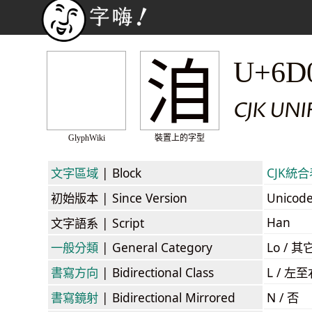
洎
U+6D
CJK UN
GlyphWiki
裝置上的字型
文字區域
| Block
CJK統合表
初始版本
| Since Version
Unicod
Han
文字語系
| Script
一般分類
| General Category
Lo / 其它
書寫方向
| Bidirectional Class
L / 左
書寫鏡射
| Bidirectional Mirrored
N / 否