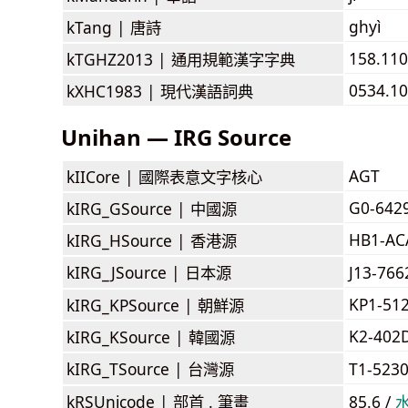
ghyì
kTang |
唐詩
158.110:
kTGHZ2013 |
通用規範漢字字典
0534.100
kXHC1983 |
現代漢語詞典
Unihan — IRG Source
AGT
kIICore |
國際表意文字核心
G0-642
kIRG_GSource |
中國源
HB1-AC
kIRG_HSource |
香港源
kIRG_JSource |
日本源
J13-76
KP1-51
kIRG_KPSource |
朝鮮源
K2-402
kIRG_KSource |
韓國源
kIRG_TSource |
台灣源
T1-523
kRSUnicode |
部首 . 筆畫
85.6 /