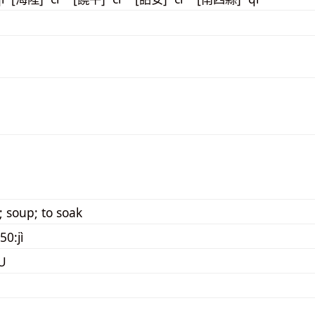
ll; soup; to soak
50:jì
U