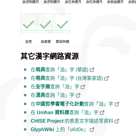
源流明體月
源流明體丹
源石黑體月
源石黑體丹
源泉圓體月
源泉
金萱
凝書體
蘭陽明體
其它漢字網路資源
在
萌典
查詢「洎」字 (華語)
在
萌典
查詢「洎」字 (台灣客家語)
在
全字庫
查詢「洎」字
在
漢典
查詢「洎」字
在
中國哲學書電子化計劃
查詢「洎」字
在
Unihan 資料庫
查詢「洎」字
CHISE Project
的表意文字描述等資料
GlyphWiki
上的「u6d0e」