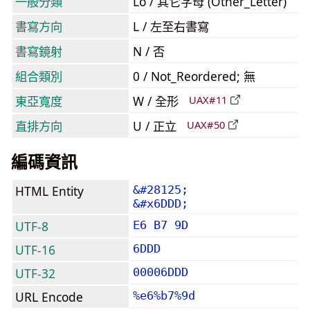
一般分類
Lo / 其它字母 (Other_Letter)
書寫方向
L / 左至右書寫
書寫鏡射
N / 否
組合類別
0 / Not_Reordered; 無
東亞寬度
W / 全形
UAX#11
直排方向
U / 正立
UAX#50
編碼資訊
HTML Entity
&#28125;
&#x6DDD;
UTF-8
E6 B7 9D
UTF-16
6DDD
UTF-32
00006DDD
URL Encode
%e6%b7%9d