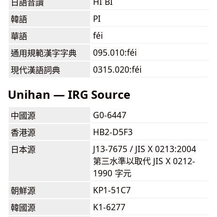
HI BI
日語音讀
PI
韓語
féi
華語
095.010:féi
通用規範漢字字典
0315.020:féi
現代漢語詞典
Unihan — IRG Source
G0-6447
中國源
HB2-D5F3
香港源
J13-7675 / JIS X 0213:2004
日本源
第三水準以取代 JIS X 0212-
1990 字元
KP1-51C7
朝鮮源
K1-6277
韓國源