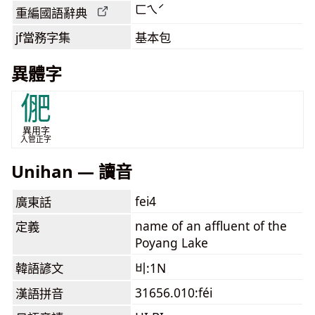
ㄈㄟˊ
重編國語辭典
jf當務字集
基本包
異體字
俷
異用字
入管正字
Unihan — 讀音
fei4
廣東話
name of an affluent of the
定義
Poyang Lake
韓語諺文
비:1N
31656.010:féi
漢語拼音