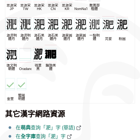
思源宋
思源宋
思源宋
思源宋
思源宋
教育部
JP
TW
HK
CN
KR
NomNaTong
楷體
源流明
源流明
源石黑
源石黑
源泉圓
源泉圓
一點明
體月
體丹
體月
體丹
體月
體丹
體
芫荽
粉圓
匯文明
得意
饅頭黑
朝體
Oradano
黑
體
蘭陽
金萱
明體
其它漢字網路資源
在
萌典
查詢「淝」字 (華語)
在
全字庫
查詢「淝」字