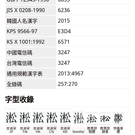
JIS X 0208-1990
6236
2015
韓國人名漢字
KPS 9566-97
E3D4
KS X 1001:1992
6571
3247
中國電信碼
3247
台灣電信碼
2013:4967
通用規範漢字表
257:270
全錄碼
字型收錄
思源宋
思源宋
思源宋
思源宋
思源宋
教育部
教育部
崇羲篆
JP
TW
HK
CN
KR
NomNaTong
楷體
隸書
體