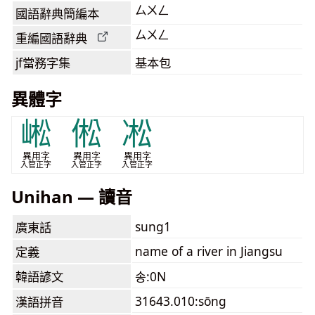
ㄙㄨㄥ
國語辭典簡編本
ㄙㄨㄥ
重編國語辭典
jf當務字集
基本包
異體字
㟣
倯
凇
異用字
異用字
異用字
入管正字
入管正字
入管正字
Unihan — 讀音
sung1
廣東話
name of a river in Jiangsu
定義
韓語諺文
송:0N
31643.010:sōng
漢語拼音