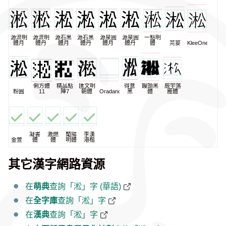
源流明
源流明
源石黑
源石黑
源泉圓
源泉圓
一點明
體月
體丹
體月
體丹
體月
體丹
體
芫荽
KleeOne
俐方體
精品點
匯文明
得意
饅頭黑
辰宇落
粉圓
11
陣7
朝體
Oradano
黑
體
雁體
凝書
激燃
蘭陽
李漢
金萱
體
體
明體
港楷
其它漢字網路資源
在
萌典
查詢「淞」字 (華語)
在
全字庫
查詢「淞」字
在
漢典
查詢「淞」字