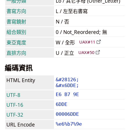
一般分類
Lo / 其它字母 (Other_Letter)
書寫方向
L / 左至右書寫
書寫鏡射
N / 否
組合類別
0 / Not_Reordered; 無
東亞寬度
W / 全形
UAX#11
直排方向
U / 正立
UAX#50
編碼資訊
HTML Entity
&#28126;
&#x6DDE;
UTF-8
E6 B7 9E
UTF-16
6DDE
UTF-32
00006DDE
URL Encode
%e6%b7%9e