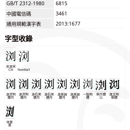
GB/T 2312-1980
6815
3461
中國電信碼
2013:1677
通用規範漢字表
字型收錄
思源宋
CN
NomNaTong
源流明
源流明
源石黑
源石黑
源泉圓
源泉圓
一點明
俐方體
匯文明
體月
體丹
體月
體丹
體月
體丹
體
11
朝體
得意
黑