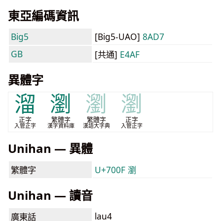
東亞編碼資訊
Big5
[Big5-UAO]
8AD7
GB
[共通]
E4AF
異體字
溜
瀏
瀏
瀏
正字
繁體字
繁體字
正字
入管正字
漢字資料庫
漢語大字典
入管正字
Unihan — 異體
繁體字
U+700F 瀏
Unihan — 讀音
lau4
廣東話