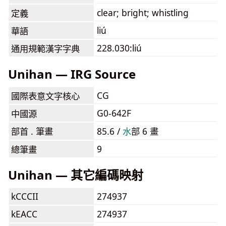
clear; bright; whistling
定義
liú
華語
228.030:liú
通用規範漢字字典
Unihan — IRG Source
CG
國際表意文字核心
G0-642F
中國源
部首 . 筆畫
85.6 /
⽔
部 6 畫
9
總筆畫
Unihan — 其它編碼映射
kCCCII
274937
kEACC
274937