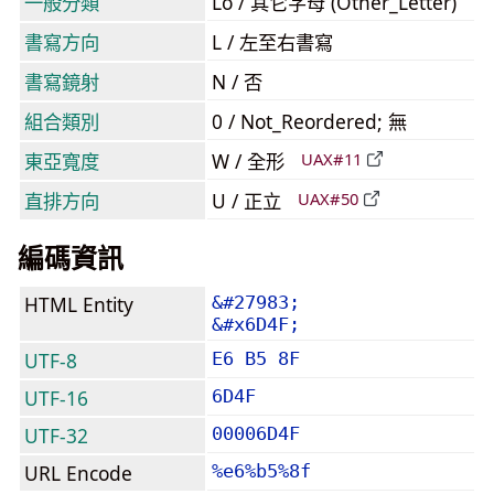
一般分類
Lo / 其它字母 (Other_Letter)
書寫方向
L / 左至右書寫
書寫鏡射
N / 否
組合類別
0 / Not_Reordered; 無
東亞寬度
W / 全形
UAX#11
直排方向
U / 正立
UAX#50
編碼資訊
HTML Entity
&#27983;
&#x6D4F;
UTF-8
E6 B5 8F
UTF-16
6D4F
UTF-32
00006D4F
URL Encode
%e6%b5%8f