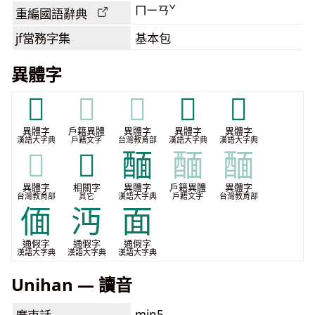
ㄇㄧㄢˇ
重編國語辭典
jf當務字集
基本包
異體字
𨟺
𨟺
𨟺
𨡞
𩈳
異體字
戶籍異體
異體字
異體字
異體字
漢語大字典
戶籍文字
台灣教育部
漢語大字典
漢語大字典
𩈳
𭰫
䤄
䤄
䤄
異體字
相關字
異體字
戶籍異體
異體字
台灣教育部
其它
漢語大字典
戶籍文字
台灣教育部
偭
沔
面
通假字
通假字
通假字
漢語大字典
漢語大字典
漢語大字典
Unihan — 讀音
min5