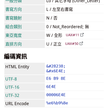
一般分類
Lo / 其它字母 (Other_Letter)
書寫方向
L / 左至右書寫
書寫鏡射
N / 否
組合類別
0 / Not_Reordered; 無
東亞寬度
W / 全形
UAX#11
直排方向
U / 正立
UAX#50
編碼資訊
HTML Entity
&#28238;
&#x6E4E;
UTF-8
E6 B9 8E
UTF-16
6E4E
UTF-32
00006E4E
URL Encode
%e6%b9%8e