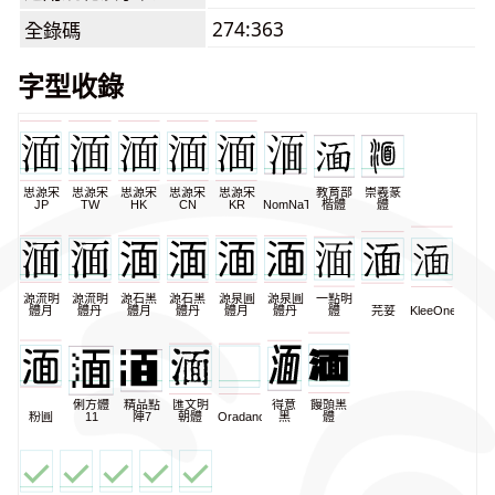
274:363
全錄碼
字型收錄
思源宋
思源宋
思源宋
思源宋
思源宋
教育部
崇羲篆
JP
TW
HK
CN
KR
NomNaTong
楷體
體
源流明
源流明
源石黑
源石黑
源泉圓
源泉圓
一點明
體月
體丹
體月
體丹
體月
體丹
體
芫荽
KleeOne
俐方體
精品點
匯文明
得意
饅頭黑
粉圓
11
陣7
朝體
Oradano
黑
體