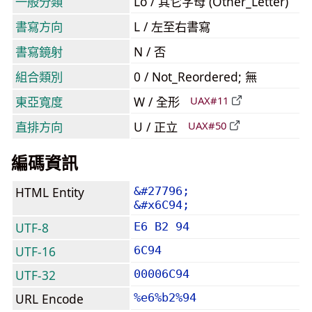
一般分類
Lo / 其它字母 (Other_Letter)
書寫方向
L / 左至右書寫
書寫鏡射
N / 否
組合類別
0 / Not_Reordered; 無
東亞寬度
W / 全形
UAX#11
直排方向
U / 正立
UAX#50
編碼資訊
HTML Entity
&#27796;
&#x6C94;
UTF-8
E6 B2 94
UTF-16
6C94
UTF-32
00006C94
URL Encode
%e6%b2%94