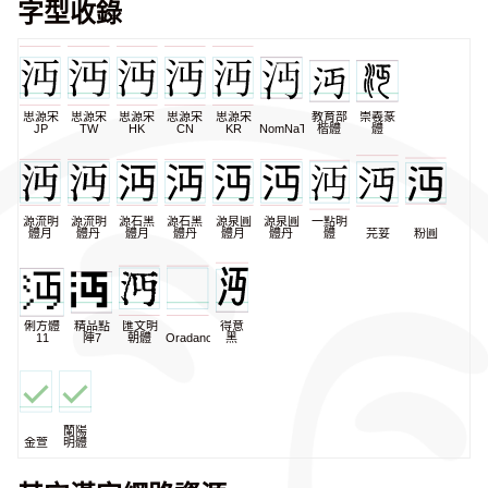
字型收錄
思源宋
思源宋
思源宋
思源宋
思源宋
教育部
崇羲篆
JP
TW
HK
CN
KR
NomNaTong
楷體
體
源流明
源流明
源石黑
源石黑
源泉圓
源泉圓
一點明
體月
體丹
體月
體丹
體月
體丹
體
芫荽
粉圓
俐方體
精品點
匯文明
得意
11
陣7
朝體
Oradano
黑
蘭陽
金萱
明體