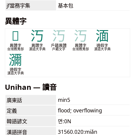
jf當務字集
基本包
異體字
𣱴
汅
汅
汅
湎
異體字
異體字
戶籍異體
異體字
通假字
台灣教育部
漢語大字典
戶籍文字
台灣教育部
漢語大字典
瀰
通假字
漢語大字典
Unihan — 讀音
min5
廣東話
flood; overflowing
定義
韓語諺文
면:0N
31560.020:miǎn
漢語拼音