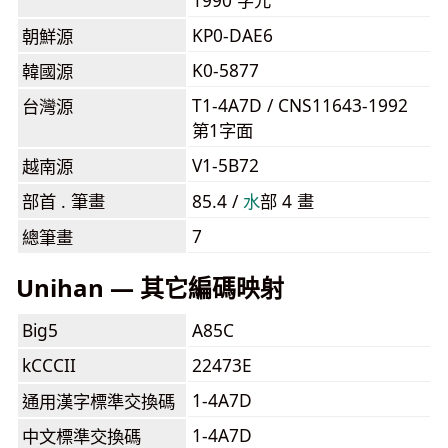
1990 字元
KP0-DAE6
朝鮮源
K0-5877
韓國源
T1-4A7D / CNS11643-1992
台灣源
第1字面
V1-5B72
越南源
部首 . 筆畫
85.4 /
⽔
部 4 畫
7
總筆畫
Unihan — 其它編碼映射
Big5
A85C
kCCCII
22473E
1-4A7D
通用漢字標準交換碼
1-4A7D
中文標準交換碼