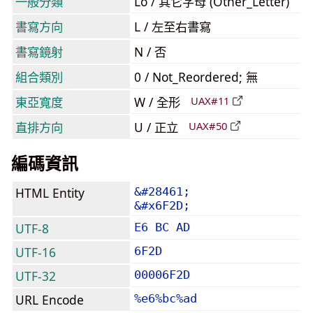
一般分類
Lo / 其它字母 (Other_Letter)
書寫方向
L / 左至右書寫
書寫鏡射
N / 否
組合類別
0 / Not_Reordered; 無
東亞寬度
W / 全形
UAX#11
直排方向
U / 正立
UAX#50
編碼資訊
HTML Entity
&#28461;
&#x6F2D;
UTF-8
E6 BC AD
UTF-16
6F2D
UTF-32
00006F2D
URL Encode
%e6%bc%ad