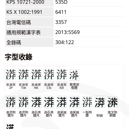
KPS 10721-2000
535D
KS X 1002:1991
6411
3357
台灣電信碼
2013:5569
通用規範漢字表
304:122
全錄碼
字型收錄
思源宋
思源宋
思源宋
思源宋
思源宋
教育部
JP
TW
HK
CN
KR
楷體
源流明
源流明
源石黑
源石黑
源泉圓
源泉圓
一點明
匯文明
體月
體丹
體月
體丹
體月
體丹
體
粉圓
朝體