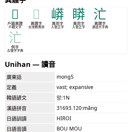
𣶈
𣶈
㟿
䁳
汒
戶籍異體
異體字
異用字
異用字
異體字
戶籍文字
台灣教育部
入管正字
入管正字
漢語大字典
汒
例字
古僮字字典
Unihan — 讀音
mong5
廣東話
vast; expansive
定義
韓語諺文
망:1N
31693.120:mǎng
漢語拼音
HIROI
日語訓讀
BOU MOU
日語音讀