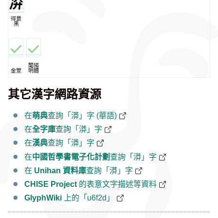
得意
黑
蘭陽
金萱
明體
其它漢字網路資源
在
萌典
查詢「漭」字 (華語)
在
全字庫
查詢「漭」字
在
漢典
查詢「漭」字
在
中國哲學書電子化計劃
查詢「漭」字
在
Unihan 資料庫
查詢「漭」字
CHISE Project
的表意文字描述等資料
GlyphWiki
上的「u6f2d」