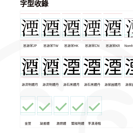
字型收錄
思源宋JP
思源宋TW
思源宋HK
思源宋CN
思源宋KR
NomN
源流明體月
源流明體丹
源石黑體月
源石黑體丹
源泉圓體月
源泉
金萱
凝書體
激燃體
蘭陽明體
李漢港楷