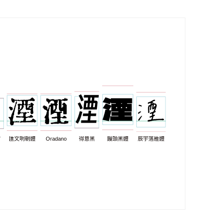
7
匯文明朝體
Oradano
得意黑
饅頭黑體
辰宇落雁體