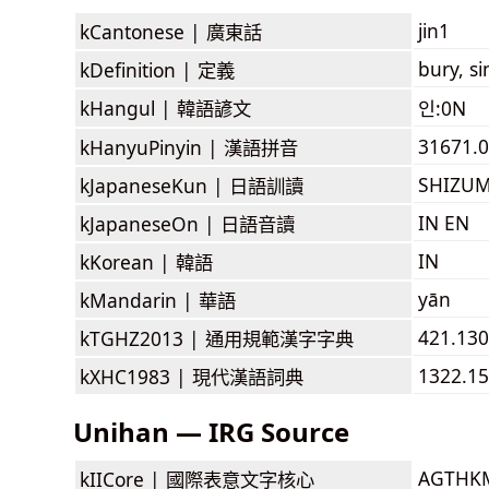
jin1
kCantonese |
廣東話
bury, si
kDefinition |
定義
kHangul |
韓語諺文
인:0N
31671.0
kHanyuPinyin |
漢語拼音
SHIZU
kJapaneseKun |
日語訓讀
IN EN
kJapaneseOn |
日語音讀
IN
kKorean |
韓語
yān
kMandarin |
華語
421.130
kTGHZ2013 |
通用規範漢字字典
1322.15
kXHC1983 |
現代漢語詞典
Unihan — IRG Source
AGTHK
kIICore |
國際表意文字核心