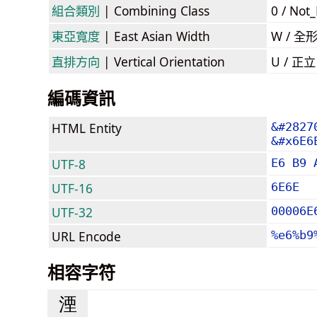
組合類別
| Combining Class
0 / Not
東亞寬度
| East Asian Width
W / 全
直排方向
| Vertical Orientation
U / 正
編碼資訊
HTML Entity
&#2827
&#x6E6
UTF-8
E6 B9 
UTF-16
6E6E
UTF-32
00006E
URL Encode
%e6%b9
相容字符
湮