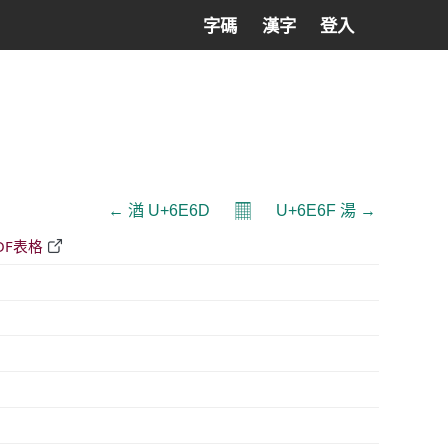
字碼
漢字
登入
𝄜
← 湭 U+6E6D
U+6E6F 湯 →
DF表格