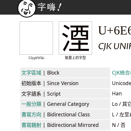
湮
U+6E
CJK UN
GlyphWiki
裝置上的字型
文字區域
| Block
CJK統合表
初始版本
| Since Version
Unicod
Han
文字語系
| Script
一般分類
| General Category
Lo / 其它
書寫方向
| Bidirectional Class
L / 左
書寫鏡射
| Bidirectional Mirrored
N / 否