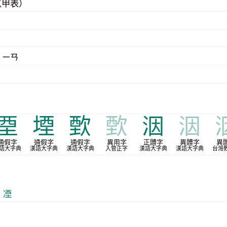
（甲表）
 ㄧㄢ
垔
堙
歅
歅
洇
洇
通假字
通假字
通假字
異用字
正體字
異體字
異
語大字典
漢語大字典
漢語大字典
入管正字
漢語大字典
漢語大字典
台灣
0 凐