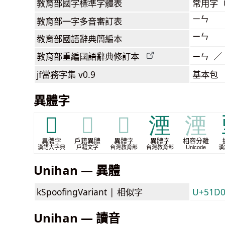
教育部
國字標準字體表
常用字
ㄧㄣ
教育部
一字多音審訂表
ㄧㄣ
教育部
國語辭典簡編本
教育部
重編國語辭典
修訂本
ㄧㄣ ／
jf當務字集
v0.9
基本包
異體字
𣽔
𣽔
𣽔
湮
湮
異體字
戶籍異體
異體字
異體字
相容分離
漢語大字典
戶籍文字
台灣教育部
台灣教育部
Unicode
漢
Unihan — 異體
kSpoofingVariant |
相似字
U+51D
Unihan — 讀音