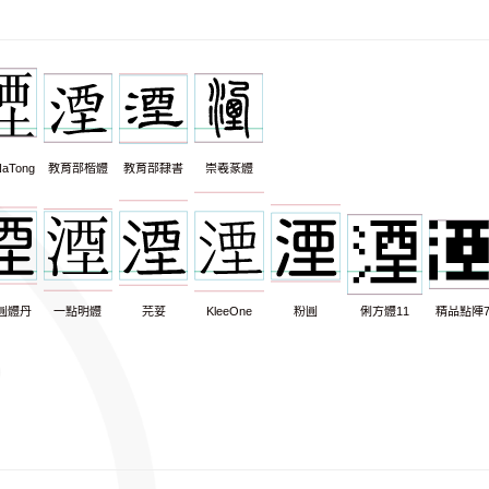
aTong
教育部楷體
教育部隸書
崇羲篆體
圓體丹
一點明體
芫荽
KleeOne
粉圓
俐方體11
精品點陣