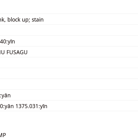
nk, block up; stain
40:yīn
MU FUSAGU
:yān
0:yān 1375.031:yīn
MP