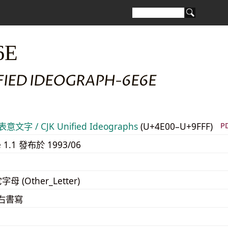
6E
IFIED IDEOGRAPH-6E6E
意文字 / CJK Unified Ideographs
(U+4E00–U+9FFF)
P
e 1.1 發布於 1993/06
字母 (Other_Letter)
至右書寫