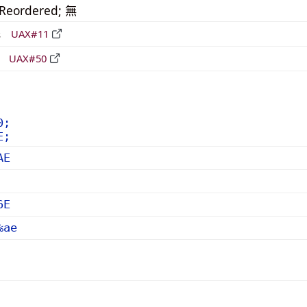
_Reordered; 無
形
UAX#11
立
UAX#50
0;
E;
AE
6E
%ae