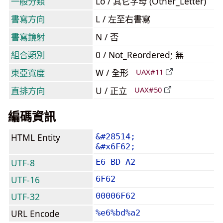
一般分類
Lo / 其它字母 (Other_Letter)
書寫方向
L / 左至右書寫
書寫鏡射
N / 否
組合類別
0 / Not_Reordered; 無
東亞寬度
W / 全形
UAX#11
直排方向
U / 正立
UAX#50
編碼資訊
HTML Entity
&#28514;
&#x6F62;
UTF-8
E6 BD A2
UTF-16
6F62
UTF-32
00006F62
URL Encode
%e6%bd%a2