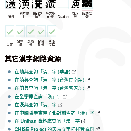
俐方體
精品點
匯文明
得意
饅頭黑
粉圓
11
陣7
朝體
Oradano
黑
體
凝書
激燃
蘭陽
李漢
金萱
體
體
明體
港楷
其它漢字網路資源
在
萌典
查詢「潢」字 (華語)
在
萌典
查詢「潢」字 (台灣閩南語)
在
萌典
查詢「潢」字 (台灣客家語)
在
全字庫
查詢「潢」字
在
漢典
查詢「潢」字
在
中國哲學書電子化計劃
查詢「潢」字
在
Unihan 資料庫
查詢「潢」字
CHISE Project
的表意文字描述等資料