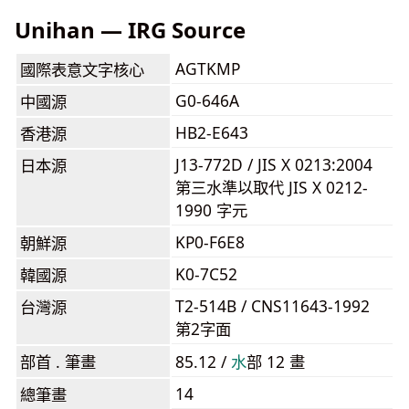
Unihan — IRG Source
AGTKMP
國際表意文字核心
G0-646A
中國源
HB2-E643
香港源
J13-772D / JIS X 0213:2004
日本源
第三水準以取代 JIS X 0212-
1990 字元
KP0-F6E8
朝鮮源
K0-7C52
韓國源
T2-514B / CNS11643-1992
台灣源
第2字面
部首 . 筆畫
85.12 /
⽔
部 12 畫
14
總筆畫