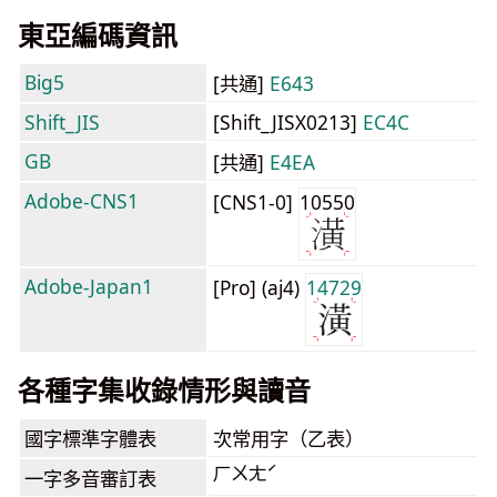
東亞編碼資訊
Big5
[共通]
E643
Shift_JIS
[Shift_JISX0213]
EC4C
GB
[共通]
E4EA
Adobe-CNS1
[CNS1-0]
10550
Adobe-Japan1
[Pro] (aj4)
14729
各種字集收錄情形與讀音
國字標準字體表
次常用字（乙表）
ㄏㄨㄤˊ
一字多音審訂表