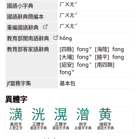
ㄏㄨㄤˊ
國語小字典
ㄏㄨㄤˊ
國語辭典簡編本
ㄏㄨㄤˊ
重編國語辭典
hông
教育部閩南語
辭典
教育部客家語
辭典
[四縣] fongˇ [海陸] fong
[大埔] fongˇ [饒平] fong
[詔安] fongˋ [南四縣]
fongˇ
jf當務字集
基本包
異體字
㶂
洸
滉
潧
黄
異用字
正體字
正體字
例字
通假字
入管正字
漢語大字典
漢語大字典
古僮字字典
漢語大字典