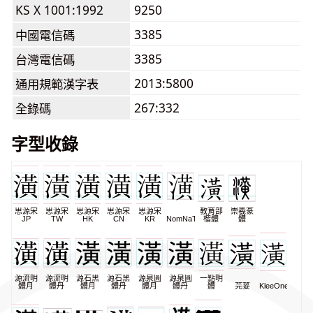
KS X 1001:1992
9250
3385
中國電信碼
3385
台灣電信碼
2013:5800
通用規範漢字表
267:332
全錄碼
字型收錄
思源宋
思源宋
思源宋
思源宋
思源宋
教育部
崇羲篆
JP
TW
HK
CN
KR
NomNaTong
楷體
體
源流明
源流明
源石黑
源石黑
源泉圓
源泉圓
一點明
體月
體丹
體月
體丹
體月
體丹
體
芫荽
KleeOne