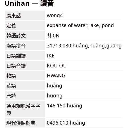
Unihan — 讀音
wong4
廣東話
expanse of water, lake, pond
定義
韓語諺文
황:0N
31713.080:huáng,huàng,guāng
漢語拼音
IKE
日語訓讀
KOU OU
日語音讀
HWANG
韓語
huáng
華語
huɑng
唐詩
146.150:huáng
通用規範漢字字
典
0496.010:huáng
現代漢語詞典