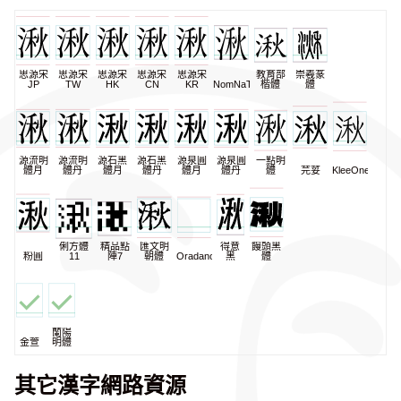
思源宋
思源宋
思源宋
思源宋
思源宋
教育部
崇羲篆
JP
TW
HK
CN
KR
NomNaTong
楷體
體
源流明
源流明
源石黑
源石黑
源泉圓
源泉圓
一點明
體月
體丹
體月
體丹
體月
體丹
體
芫荽
KleeOne
俐方體
精品點
匯文明
得意
饅頭黑
粉圓
11
陣7
朝體
Oradano
黑
體
蘭陽
金萱
明體
其它漢字網路資源