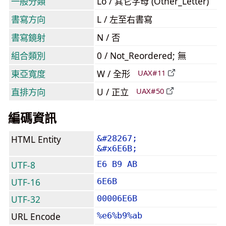
一般分類
Lo / 其它字母 (Other_Letter)
書寫方向
L / 左至右書寫
書寫鏡射
N / 否
組合類別
0 / Not_Reordered; 無
東亞寬度
W / 全形
UAX#11
直排方向
U / 正立
UAX#50
編碼資訊
HTML Entity
&#28267;
&#x6E6B;
UTF-8
E6 B9 AB
UTF-16
6E6B
UTF-32
00006E6B
URL Encode
%e6%b9%ab