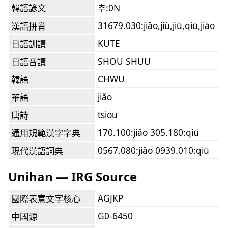
韓語諺文
추:0N
31679.030:jiǎo,jiù,jiū,qiū,jiāo
漢語拼音
KUTE
日語訓讀
SHOU SHUU
日語音讀
CHWU
韓語
jiǎo
華語
tsiou
唐詩
170.100:jiǎo 305.180:qiū
通用規範漢字字典
0567.080:jiǎo 0939.010:qiū
現代漢語詞典
Unihan — IRG Source
AGJKP
國際表意文字核心
G0-6450
中國源