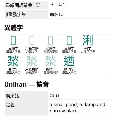
ㄐㄧㄠˇ
重編國語辭典
jf當務字集
命名包
異體字
𣹌
𣹌
𣹌
𨺹
浰
異體字
戶籍異體
異體字
異體字
例字
漢語大字典
戶籍文字
台灣教育部
漢語大字典
古僮字字典
湬
湬
湬
遒
異體字
戶籍異體
異體字
通假字
漢語大字典
戶籍文字
台灣教育部
漢語大字典
Unihan — 讀音
zau1
廣東話
a small pond; a damp and
定義
narrow place