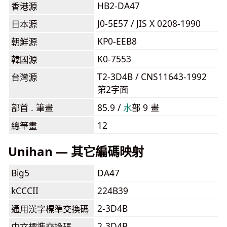
HB2-DA47
香港源
J0-5E57 / JIS X 0208-1990
日本源
KP0-EEB8
朝鮮源
K0-7553
韓國源
T2-3D4B / CNS11643-1992
台灣源
第2字面
部首 . 筆畫
85.9 /
⽔
部 9 畫
12
總筆畫
Unihan — 其它編碼映射
Big5
DA47
kCCCII
224B39
2-3D4B
通用漢字標準交換碼
2-3D4B
中文標準交換碼