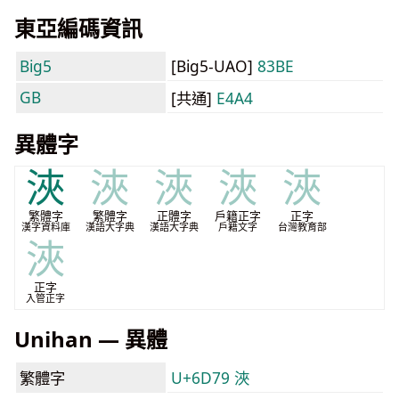
東亞編碼資訊
Big5
[Big5-UAO]
83BE
GB
[共通]
E4A4
異體字
浹
浹
浹
浹
浹
繁體字
繁體字
正體字
戶籍正字
正字
漢字資料庫
漢語大字典
漢語大字典
戶籍文字
台灣教育部
浹
正字
入管正字
Unihan — 異體
繁體字
U+6D79 浹