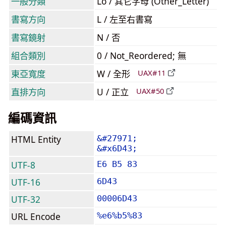
一般分類
Lo / 其它字母 (Other_Letter)
書寫方向
L / 左至右書寫
書寫鏡射
N / 否
組合類別
0 / Not_Reordered; 無
東亞寬度
W / 全形
UAX#11
直排方向
U / 正立
UAX#50
編碼資訊
HTML Entity
&#27971;
&#x6D43;
UTF-8
E6 B5 83
UTF-16
6D43
UTF-32
00006D43
URL Encode
%e6%b5%83