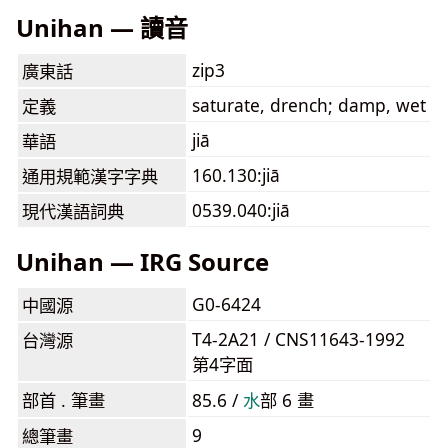
Unihan — 讀音
zip3
廣東話
saturate, drench; damp, wet
定義
jiā
華語
160.130:jiā
通用規範漢字字典
0539.040:jiā
現代漢語詞典
Unihan — IRG Source
G0-6424
中國源
T4-2A21 / CNS11643-1992
台灣源
第4字面
部首 . 筆畫
85.6 /
⽔
部 6 畫
9
總筆畫