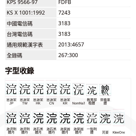
KPS 9566-97
FDFB
KS X 1001:1992
7243
3183
中國電信碼
3183
台灣電信碼
2013:4657
通用規範漢字表
267:300
全錄碼
字型收錄
思源宋
思源宋
思源宋
思源宋
思源宋
教育部
崇羲篆
JP
TW
HK
CN
KR
NomNaTong
楷體
體
源流明
源流明
源石黑
源石黑
源泉圓
源泉圓
一點明
體月
體丹
體月
體丹
體月
體丹
體
芫荽
KleeOne