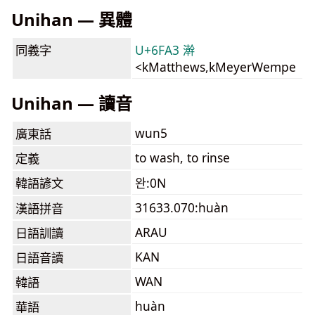
Unihan — 異體
同義字
U+6FA3 澣
<kMatthews,kMeyerWempe
Unihan — 讀音
wun5
廣東話
to wash, to rinse
定義
韓語諺文
완:0N
31633.070:huàn
漢語拼音
ARAU
日語訓讀
KAN
日語音讀
WAN
韓語
huàn
華語