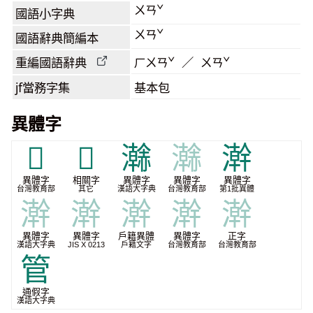
ㄨㄢˇ
國語小字典
ㄨㄢˇ
國語辭典簡編本
重編國語辭典
ㄏㄨㄢˇ ／ ㄨㄢˇ
jf當務字集
基本包
異體字
𣴟
𣴼
𤃬
𤃬
澣
異體字
相關字
異體字
異體字
異體字
台灣教育部
其它
漢語大字典
台灣教育部
第1批異體
澣
澣
澣
澣
澣
異體字
異體字
戶籍異體
異體字
正字
漢語大字典
JIS X 0213
戶籍文字
台灣教育部
台灣教育部
管
通假字
漢語大字典