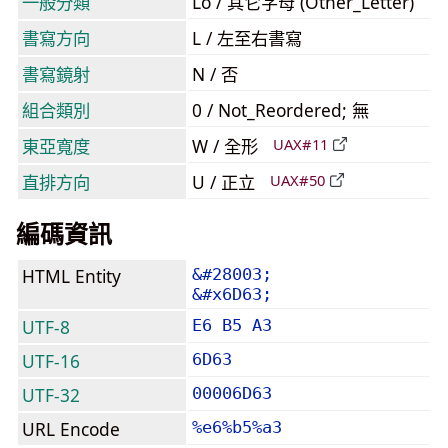
一般分類
Lo / 其它字母 (Other_Letter)
書寫方向
L / 左至右書寫
書寫鏡射
N / 否
組合類別
0 / Not_Reordered; 無
東亞寬度
W / 全形
UAX#11
直排方向
U / 正立
UAX#50
編碼資訊
HTML Entity
&#28003;
&#x6D63;
UTF-8
E6 B5 A3
UTF-16
6D63
UTF-32
00006D63
URL Encode
%e6%b5%a3