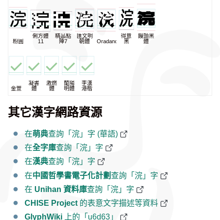
俐方體
精品點
匯文明
得意
饅頭黑
粉圓
11
陣7
朝體
Oradano
黑
體
凝書
激燃
蘭陽
李漢
金萱
體
體
明體
港楷
其它漢字網路資源
在
萌典
查詢「浣」字 (華語)
在
全字庫
查詢「浣」字
在
漢典
查詢「浣」字
在
中國哲學書電子化計劃
查詢「浣」字
在
Unihan 資料庫
查詢「浣」字
CHISE Project
的表意文字描述等資料
GlyphWiki
上的「u6d63」