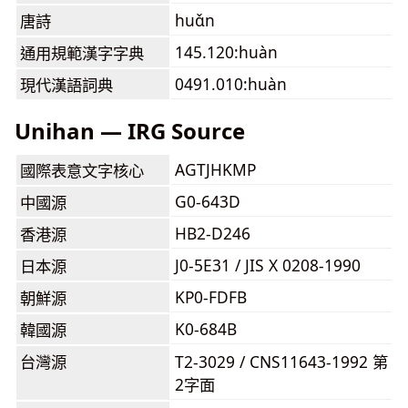
huɑ̌n
唐詩
145.120:huàn
通用規範漢字字典
0491.010:huàn
現代漢語詞典
Unihan — IRG Source
AGTJHKMP
國際表意文字核心
G0-643D
中國源
HB2-D246
香港源
J0-5E31 / JIS X 0208-1990
日本源
KP0-FDFB
朝鮮源
K0-684B
韓國源
台灣源
T2-3029 / CNS11643-1992 第
2字面