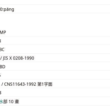
90:pāng
KMP
8
BC
 / JIS X 0208-1990
DBD
5
2 / CNS11643-1992 第1字面
B
⽔
部 10 畫