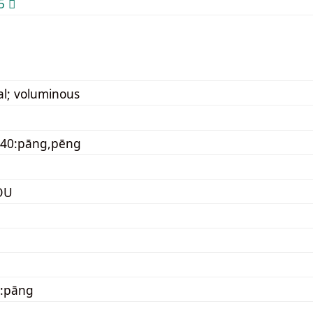
 𠗵
ial; voluminous
040:pāng,pēng
OU
0:pāng