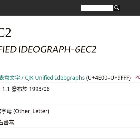
C2
IFIED IDEOGRAPH-6EC2
意文字 / CJK Unified Ideographs
(U+4E00–U+9FFF)
P
e 1.1 發布於 1993/06
字母 (Other_Letter)
至右書寫