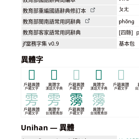
ㄆㄤ
教育部
重編國語辭典
修訂本
phōng
教育部閩南語
常用詞
辭典
教育部客家語
常用詞
辭典
[四縣] 
jf當務字集
v0.9
基本包
異體字
𣃪
𣶢
𣶢
𣹿
𣹿
戶籍異體
異體字
戶籍異體
異體字
戶籍異體
戶籍文字
漢語大字典
戶籍文字
漢語大字典
戶籍文字
台
雱
雱
霶
霶
戶籍異體
異體字
戶籍異體
異體字
戶籍文字
台灣教育部
戶籍文字
台灣教育部
Unihan — 異體