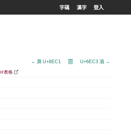
字碼
漢字
登入
𝄜
← 滁 U+6EC1
U+6EC3 滃 →
DF表格