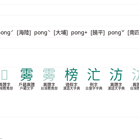
pongˊ [海陸] pongˋ [大埔] pong+ [饒平] pongˇ [南
𣹿
䨦
䨦
榜
汒
汸
異體字
戶籍異體
異體字
通假字
例字
異體字
異
灣教育部
戶籍文字
台灣教育部
漢語大字典
古僮字字典
漢語大字典
台灣