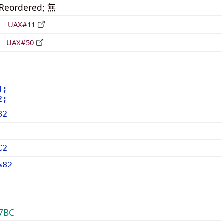
_Reordered; 無
形
UAX#11
立
UAX#50
4;
2;
82
C2
%82
7BC