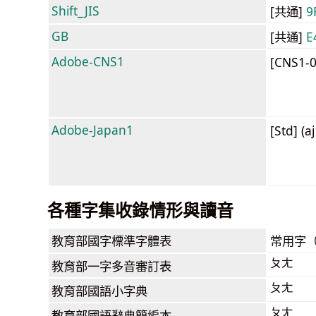
Shift_JIS
[共通]
9
GB
[共通]
E
Adobe-CNS1
[CNS1-
Adobe-Japan1
[Std] (a
各種字集收錄情形與讀音
教育部
國字標準字體表
常用字
ㄆㄤ
教育部
一字多音審訂表
ㄆㄤ
教育部
國語小字典
ㄆㄤ
教育部
國語辭典簡編本