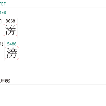
FEF
4E8
0]
3668
j1)
5486
（甲表）