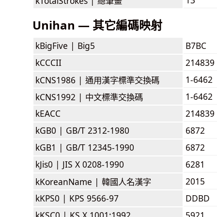
kTotalStrokes |
總筆畫
Unihan — 其它編碼映射
kBigFive |
Big5
B7BC
kCCCII
214839
1-6462
kCNS1986 |
通用漢字標準交換碼
1-6462
kCNS1992 |
中文標準交換碼
kEACC
214839
kGB0 |
GB/T 2312-1980
6872
kGB1 |
GB/T 12345-1990
6872
kJis0 |
JIS X 0208-1990
6281
2015
kKoreanName |
韓國人名漢字
kKPS0 |
KPS 9566-97
DDBD
kKSC0 |
KS X 1001:1992
5921