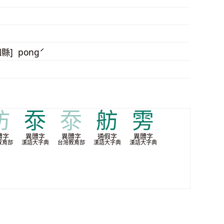
四縣] pongˊ
汸
沗
沗
舫
雱
體字
異體字
異體字
通假字
異體字
教育部
漢語大字典
台灣教育部
漢語大字典
漢語大字典