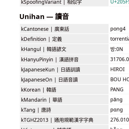
U+205F5
kSpoofingVariant |
相似字
Unihan — 讀音
pong4
kCantonese |
廣東話
torrent
kDefinition |
定義
kHangul |
韓語諺文
방:0N
31706.
kHanyuPinyin |
漢語拼音
HIROI
kJapaneseKun |
日語訓讀
BOU H
kJapaneseOn |
日語音讀
PANG
kKorean |
韓語
pāng
kMandarin |
華語
pɑng
kTang |
唐詩
276.01
kTGHZ2013 |
通用規範漢字字典