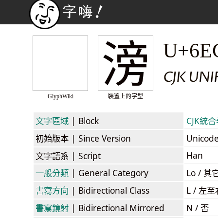
滂
U+6E
CJK UN
GlyphWiki
裝置上的字型
文字區域
| Block
CJK統合表
初始版本
| Since Version
Unicod
Han
文字語系
| Script
一般分類
| General Category
Lo / 其它
書寫方向
| Bidirectional Class
L / 左
書寫鏡射
| Bidirectional Mirrored
N / 否