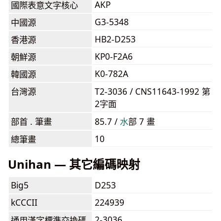
AKP
國際表意文字核心
G3-5348
中國源
HB2-D253
香港源
KP0-F2A6
朝鮮源
K0-782A
韓國源
台灣源
T2-3036 / CNS11643-1992 第
2字面
部首 . 筆畫
85.7 /
⽔
部 7 畫
10
總筆畫
Unihan — 其它編碼映射
Big5
D253
kCCCII
224939
2-3036
通用漢字標準交換碼