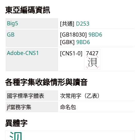
東亞編碼資訊
Big5
[共通]
D253
GB
[GB18030]
9BD6
[GBK]
9BD6
Adobe-CNS1
[CNS1-0]
7427
各種字集收錄情形與讀音
國字標準字體表
次常用字（乙表）
jf當務字集
命名包
異體字
𬇙