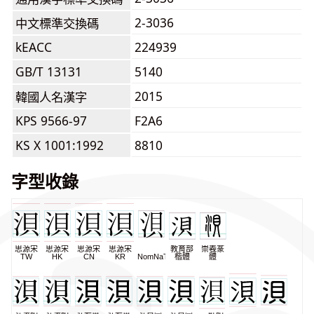
2-3036
中文標準交換碼
kEACC
224939
GB/T 13131
5140
2015
韓國人名漢字
KPS 9566-97
F2A6
KS X 1001:1992
8810
字型收錄
思源宋
思源宋
思源宋
思源宋
教育部
崇羲篆
TW
HK
CN
KR
NomNaTong
楷體
體