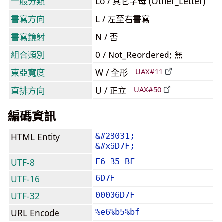
一般分類
Lo / 其它字母 (Other_Letter)
書寫方向
L / 左至右書寫
書寫鏡射
N / 否
組合類別
0 / Not_Reordered; 無
東亞寬度
W / 全形
UAX#11
直排方向
U / 正立
UAX#50
編碼資訊
HTML Entity
&#28031;
&#x6D7F;
UTF-8
E6 B5 BF
UTF-16
6D7F
UTF-32
00006D7F
URL Encode
%e6%b5%bf