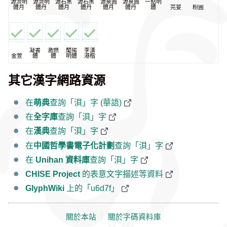
源流明
源流明
源石黑
源石黑
源泉圓
源泉圓
一點明
體月
體丹
體月
體丹
體月
體丹
體
芫荽
粉圓
凝書
激燃
蘭陽
李漢
金萱
體
體
明體
港楷
其它漢字網路資源
在
萌典
查詢「浿」字 (華語)
在
全字庫
查詢「浿」字
在
漢典
查詢「浿」字
在
中國哲學書電子化計劃
查詢「浿」字
在
Unihan 資料庫
查詢「浿」字
CHISE Project
的表意文字描述等資料
GlyphWiki
上的「u6d7f」
關於本站
｜
關於字碼資料庫