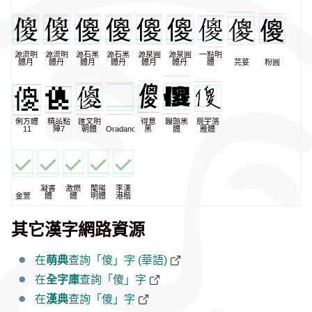
源流明
源流明
源石黑
源石黑
源泉圓
源泉圓
一點明
體月
體丹
體月
體丹
體月
體丹
體
芫荽
粉圓
俐方體
精品點
匯文明
得意
饅頭黑
辰宇落
11
陣7
朝體
Oradano
黑
體
雁體
凝書
激燃
蘭陽
李漢
金萱
體
體
明體
港楷
其它漢字網路資源
在
萌典
查詢「傻」字 (華語)
在
全字庫
查詢「傻」字
在
漢典
查詢「傻」字