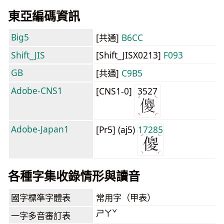
東亞編碼資訊
Big5
[共通]
B6CC
Shift_JIS
[Shift_JISX0213]
F093
GB
[共通]
C9B5
Adobe-CNS1
[CNS1-0]
3527
Adobe-Japan1
[Pr5] (aj5)
17285
各種字集收錄情形與讀音
國字標準字體表
常用字（甲表）
ㄕㄚˇ
一字多音審訂表