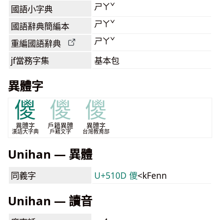
ㄕㄚˇ
國語小字典
ㄕㄚˇ
國語辭典簡編本
ㄕㄚˇ
重編國語辭典
jf當務字集
基本包
異體字
儍
儍
儍
異體字
戶籍異體
異體字
漢語大字典
戶籍文字
台灣教育部
Unihan — 異體
同義字
U+510D 儍
<kFenn
Unihan — 讀音