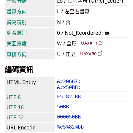
一般分類
Lo / 其它字母 (Other_Letter)
書寫方向
L / 左至右書寫
書寫鏡射
N / 否
組合類別
0 / Not_Reordered; 無
東亞寬度
W / 全形
UAX#11
直排方向
U / 正立
UAX#50
編碼資訊
HTML Entity
&#20667;
&#x50BB;
UTF-8
E5 82 BB
UTF-16
50BB
UTF-32
000050BB
URL Encode
%e5%82%bb