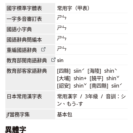
國字標準字體表
常用字（甲表）
ㄕㄣ
一字多音審訂表
ㄕㄣ
國語小字典
ㄕㄣ
國語辭典簡編本
ㄕㄣ
重編國語辭典
sin
教育部閩南語
辭典
教育部客家語
辭典
[四縣] siinˊ [海陸] shinˋ
[大埔] shin+ [饒平] shinˇ
[詔安] shinˇ [南四縣] siinˊ
日本常用漢字表
常用漢字 / 3年級 / 音訓：シ
ン、もう-す
jf當務字集
基本包
異體字