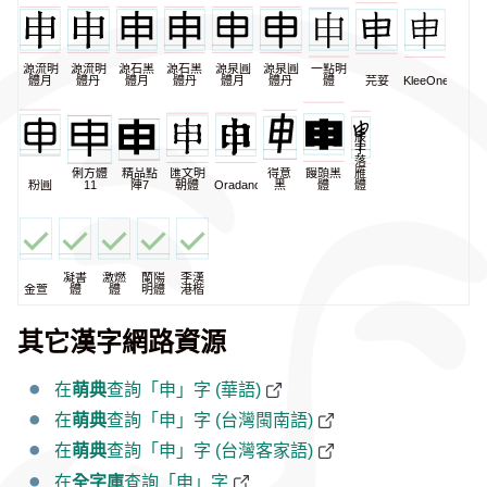
源流明
源流明
源石黑
源石黑
源泉圓
源泉圓
一點明
體月
體丹
體月
體丹
體月
體丹
體
芫荽
KleeOne
辰
宇
落
俐方體
精品點
匯文明
得意
饅頭黑
雁
粉圓
11
陣7
朝體
Oradano
黑
體
體
凝書
激燃
蘭陽
李漢
金萱
體
體
明體
港楷
其它漢字網路資源
在
萌典
查詢「申」字 (華語)
在
萌典
查詢「申」字 (台灣閩南語)
在
萌典
查詢「申」字 (台灣客家語)
在
全字庫
查詢「申」字