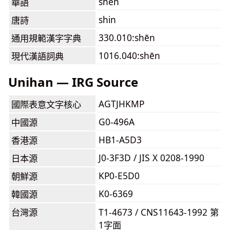
shēn
華語
shin
唐詩
330.010:shēn
通用規範漢字字典
1016.040:shēn
現代漢語詞典
Unihan — IRG Source
AGTJHKMP
國際表意文字核心
G0-496A
中國源
HB1-A5D3
香港源
J0-3F3D / JIS X 0208-1990
日本源
KP0-E5D0
朝鮮源
K0-6369
韓國源
台灣源
T1-4673 / CNS11643-1992 第
1字面