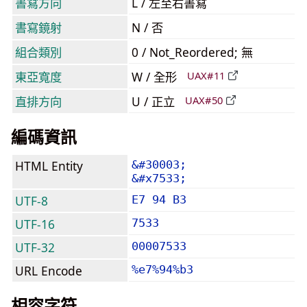
書寫方向
L / 左至右書寫
書寫鏡射
N / 否
組合類別
0 / Not_Reordered; 無
東亞寬度
W / 全形
UAX#11
直排方向
U / 正立
UAX#50
編碼資訊
HTML Entity
&#30003;
&#x7533;
UTF-8
E7 94 B3
UTF-16
7533
UTF-32
00007533
URL Encode
%e7%94%b3
相容字符