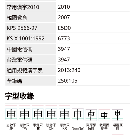
2010
常用漢字2010
2007
韓國教育
KPS 9566-97
E5D0
KS X 1001:1992
6773
3947
中國電信碼
3947
台灣電信碼
2013:240
通用規範漢字表
250:105
全錄碼
字型收錄
思源宋
思源宋
思源宋
思源宋
思源宋
教育部
教育部
崇羲篆
JP
TW
HK
CN
KR
NomNaTong
楷體
隸書
體