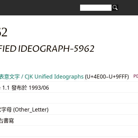
62
FIED IDEOGRAPH-5962
意文字 / CJK Unified Ideographs
(U+4E00–U+9FFF)
P
e 1.1 發布於 1993/06
字母 (Other_Letter)
至右書寫