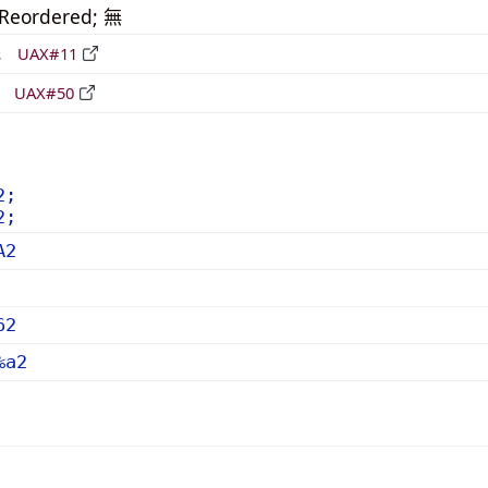
_Reordered; 無
形
UAX#11
立
UAX#50
2;
2;
A2
62
%a2