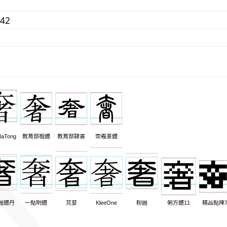
242
aTong
教育部楷體
教育部隸書
崇羲篆體
圓體丹
一點明體
芫荽
KleeOne
粉圓
俐方體11
精品點陣