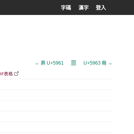
字碼
漢字
登入
𝄜
← 奡 U+5961
U+5963 奣 →
DF表格