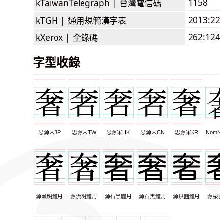
1158
kTaiwanTelegraph |
台灣電信碼
2013:2
kTGH |
通用規範漢字表
262:124
kXerox |
全錄碼
字型收錄
思源宋JP
思源宋TW
思源宋HK
思源宋CN
思源宋KR
NomN
源流明體月
源流明體丹
源石黑體月
源石黑體丹
源泉圓體月
源泉