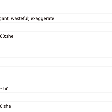
gant, wasteful; exaggerate
60:shē
:shē
0:shē