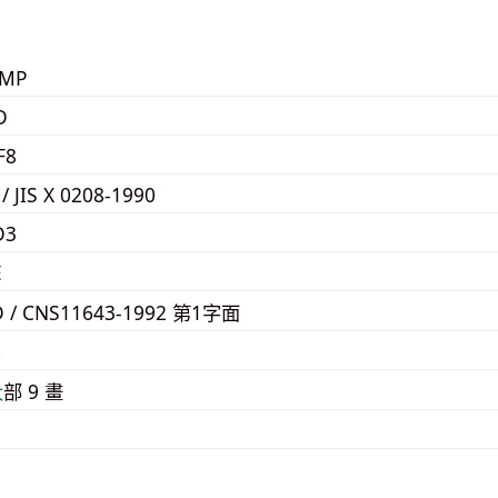
KMP
D
F8
 / JIS X 0208-1990
D3
E
D / CNS11643-1992 第1字面
6
⼤
部 9 畫