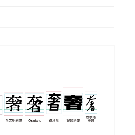
辰宇落
7
匯文明朝體
Oradano
得意黑
饅頭黑體
雁體