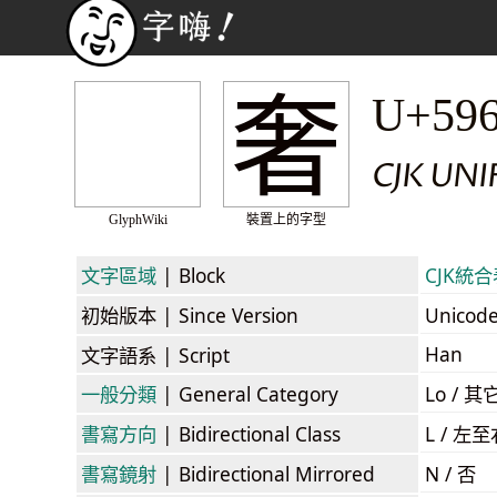
奢
U+59
CJK UNI
GlyphWiki
裝置上的字型
文字區域
| Block
CJK統合表
初始版本
| Since Version
Unicod
Han
文字語系
| Script
一般分類
| General Category
Lo / 其它
書寫方向
| Bidirectional Class
L / 左
書寫鏡射
| Bidirectional Mirrored
N / 否