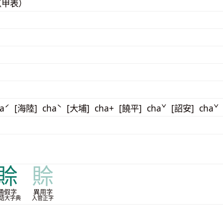
（甲表）
aˊ [海陸] chaˋ [大埔] cha+ [饒平] chaˇ [詔安] chaˇ
賒
賒
通假字
異用字
語大字典
入管正字