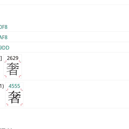
0F8
AF8
9DD
0]
2629
j1)
4555