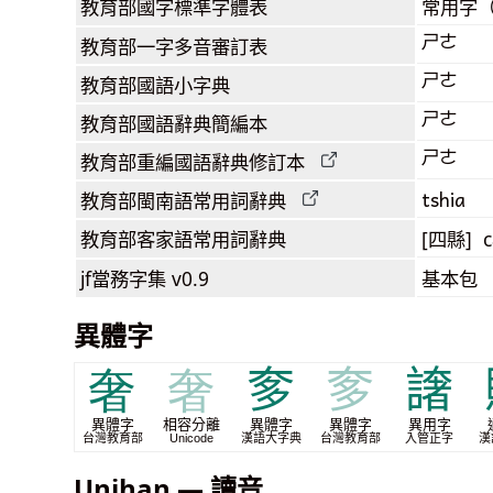
教育部
國字標準字體表
常用字
ㄕㄜ
教育部
一字多音審訂表
ㄕㄜ
教育部
國語小字典
ㄕㄜ
教育部
國語辭典簡編本
ㄕㄜ
教育部
重編國語辭典
修訂本
tshia
教育部閩南語
常用詞
辭典
教育部客家語
常用詞
辭典
[四縣] c
jf當務字集
v0.9
基本包
異體字
奢
奢
奓
奓
譇
異體字
相容分離
異體字
異體字
異用字
台灣教育部
Unicode
漢語大字典
台灣教育部
入管正字
漢
Unihan — 讀音