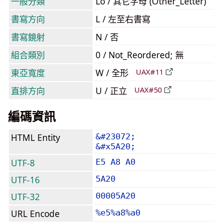
一般分類
Lo / 其它字母 (Other_Letter)
書寫方向
L / 左至右書寫
書寫鏡射
N / 否
組合類別
0 / Not_Reordered; 無
東亞寬度
W / 全形
UAX#11
直排方向
U / 正立
UAX#50
編碼資訊
HTML Entity
&#23072;
&#x5A20;
UTF-8
E5 A8 A0
UTF-16
5A20
UTF-32
00005A20
URL Encode
%e5%a8%a0