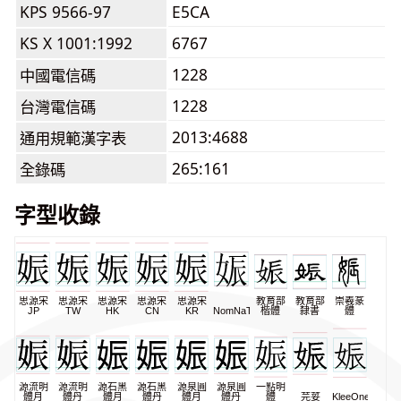
KPS 9566-97
E5CA
KS X 1001:1992
6767
1228
中國電信碼
1228
台灣電信碼
2013:4688
通用規範漢字表
265:161
全錄碼
字型收錄
思源宋
思源宋
思源宋
思源宋
思源宋
教育部
教育部
崇羲篆
JP
TW
HK
CN
KR
NomNaTong
楷體
隸書
體
源流明
源流明
源石黑
源石黑
源泉圓
源泉圓
一點明
體月
體丹
體月
體丹
體月
體丹
體
芫荽
KleeOne