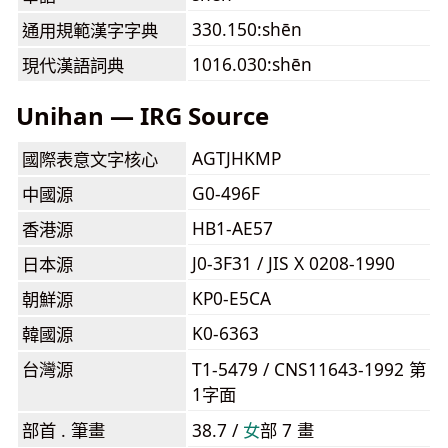
330.150:shēn
通用規範漢字字典
1016.030:shēn
現代漢語詞典
Unihan — IRG Source
AGTJHKMP
國際表意文字核心
G0-496F
中國源
HB1-AE57
香港源
J0-3F31 / JIS X 0208-1990
日本源
KP0-E5CA
朝鮮源
K0-6363
韓國源
台灣源
T1-5479 / CNS11643-1992 第
1字面
部首 . 筆畫
38.7 /
⼥
部 7 畫