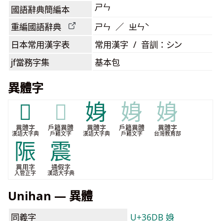
ㄕㄣ
國語辭典簡編本
重編國語辭典
ㄕㄣ ／ ㄓㄣˋ
日本常用漢字表
常用漢字 / 音訓：シン
jf當務字集
基本包
異體字
𡝌
𡝌
㛛
㛛
㛛
異體字
戶籍異體
異體字
戶籍異體
異體字
漢語大字典
戶籍文字
漢語大字典
戶籍文字
台灣教育部
陙
震
異用字
通假字
入管正字
漢語大字典
Unihan — 異體
同義字
U+36DB 㛛