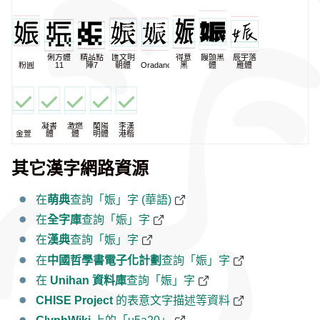
俐方體
精品點
匯文明
得意
饅頭黑
辰宇落
粉圓
11
陣7
朝體
Oradano
黑
體
雁體
凝書
激燃
蘭陽
李漢
金萱
體
體
明體
港楷
其它漢字網路資源
在
萌典
查詢「娠」字 (華語)
在
全字庫
查詢「娠」字
在
漢典
查詢「娠」字
在
中國哲學書電子化計劃
查詢「娠」字
在
Unihan 資料庫
查詢「娠」字
CHISE Project
的表意文字描述等資料