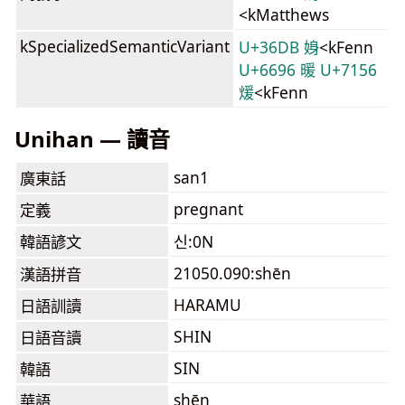
<kMatthews
kSpecializedSemanticVariant
U+36DB 㛛
<kFenn
U+6696 暖
U+7156
煖
<kFenn
Unihan — 讀音
san1
廣東話
pregnant
定義
韓語諺文
신:0N
21050.090:shēn
漢語拼音
HARAMU
日語訓讀
SHIN
日語音讀
SIN
韓語
shēn
華語