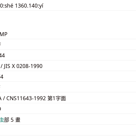
0:shé 1360.140:yí
KMP
F
44
 / JIS X 0208-1990
F4
F
A / CNS11643-1992 第1字面
D
⾍
部 5 畫