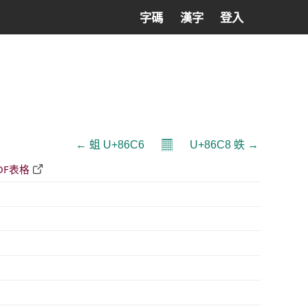
字碼
漢字
登入
𝄜
← 蛆 U+86C6
U+86C8 蛈 →
DF表格