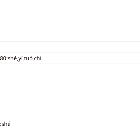
80:shé,yí,tuó,chí
:shé