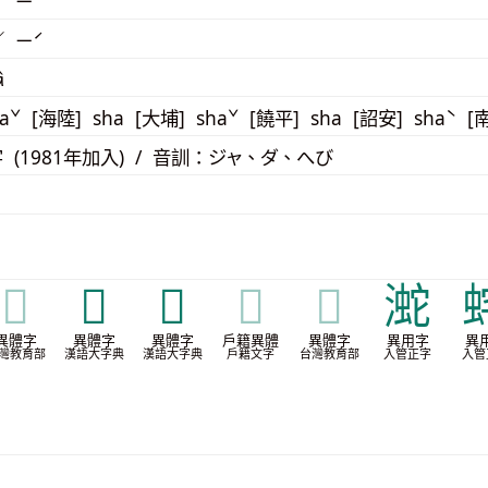
／ ㄧˊ
／ ㄧˊ
â
aˇ [海陸] sha [大埔] shaˇ [饒平] sha [詔安] shaˋ [
 (1981年加入) / 音訓：ジャ、ダ、へび
𤜣
𥝀
𧉮
𧉮
𧉮
㵃
異體字
異體字
異體字
戶籍異體
異體字
異用字
異
灣教育部
漢語大字典
漢語大字典
戶籍文字
台灣教育部
入管正字
入管