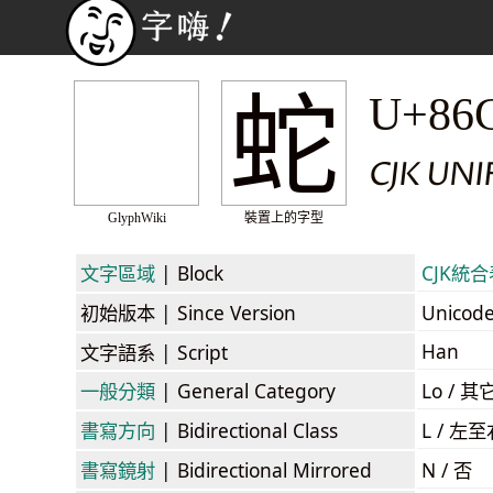
蛇
U+86
CJK UN
GlyphWiki
裝置上的字型
文字區域
| Block
CJK統合表
初始版本
| Since Version
Unicod
Han
文字語系
| Script
一般分類
| General Category
Lo / 其它
書寫方向
| Bidirectional Class
L / 左
書寫鏡射
| Bidirectional Mirrored
N / 否