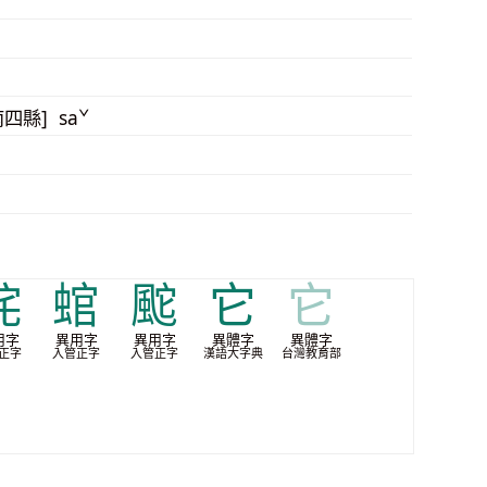
南四縣] saˇ
䖳
䗆
䬁
它
它
用字
異用字
異用字
異體字
異體字
正字
入管正字
入管正字
漢語大字典
台灣教育部