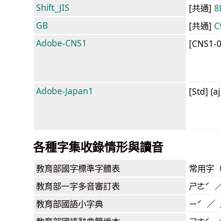
Shift_JIS
[共通]
8
GB
[共通]
C
Adobe-CNS1
[CNS1-
Adobe-Japan1
[Std] (a
各種字集收錄情形與讀音
教育部
國字標準字體表
常用字
教育部
一字多音審訂表
ㄕㄜˊ 
教育部
國語小字典
ㄧˊ ／