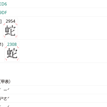
ED6
9DF
0]
2954
j1)
2308
（甲表）
／ ㄧˊ
 ㄕㄜˊ