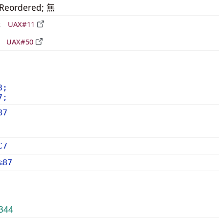
_Reordered; 無
形
UAX#11
立
UAX#50
3;
7;
87
C7
%87
344