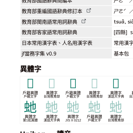
教育部
國語辭典簡編本
ㄕㄜˊ 
教育部
重編國語辭典
修訂本
ㄕㄜˊ 
tsuâ, si
教育部閩南語
常用詞
辭典
教育部客家語
常用詞
辭典
[四縣] s
日本常用漢字表
、人名用漢字表
常用漢字
jf當務字集
v0.9
基本包
異體字
𢕷
𢕷
𣙛
𣙛
𤜣
戶籍異體
異體字
戶籍異體
異體字
異體字
戶籍文字
台灣教育部
戶籍文字
台灣教育部
漢語大字典
台
虵
虵
虵
虵
虵
異體字
異體字
異體字
戶籍異體
異體字
第1批異體
漢語大字典
JIS X 0212
戶籍文字
台灣教育部