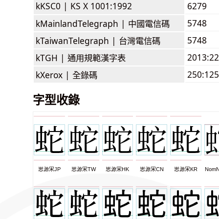
kKSC0 |
KS X 1001:1992
6279
5748
kMainlandTelegraph |
中國電信碼
5748
kTaiwanTelegraph |
台灣電信碼
2013:2
kTGH |
通用規範漢字表
250:125
kXerox |
全錄碼
字型收錄
思源宋JP
思源宋TW
思源宋HK
思源宋CN
思源宋KR
NomN