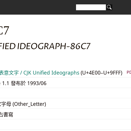
C7
IFIED IDEOGRAPH-86C7
意文字 / CJK Unified Ideographs
(U+4E00–U+9FFF)
P
e 1.1 發布於 1993/06
字母 (Other_Letter)
至右書寫