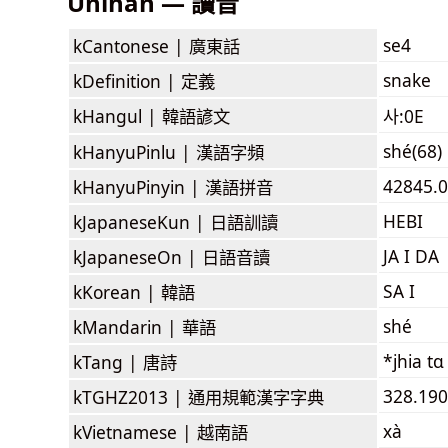
Unihan — 讀音
se4
kCantonese |
廣東話
snake
kDefinition |
定義
kHangul |
韓語諺文
사:0E
shé(68)
kHanyuPinlu |
漢語字頻
42845.0
kHanyuPinyin |
漢語拼音
HEBI
kJapaneseKun |
日語訓讀
JA I DA
kJapaneseOn |
日語音讀
SA I
kKorean |
韓語
shé
kMandarin |
華語
*jhia tɑ
kTang |
唐詩
328.190
kTGHZ2013 |
通用規範漢字字典
xà
kVietnamese |
越南語