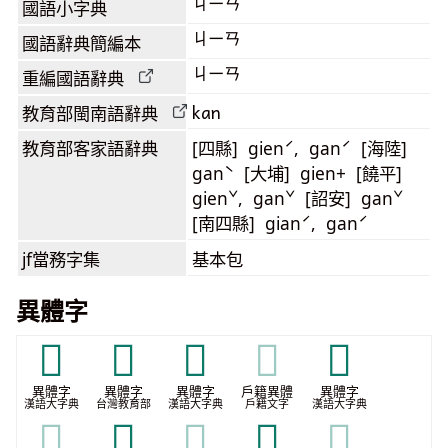
ㄐㄧㄢ
國語小字典
ㄐㄧㄢ
國語辭典簡編本
ㄐㄧㄢ
重編國語辭典
kan
教育部閩南語
辭典
教育部客家語
辭典
[四縣] gienˊ, ganˊ [海陸]
ganˋ [大埔] gien+ [饒平]
gienˇ, ganˇ [詔安] ganˇ
[南四縣] gianˊ, ganˊ
jf當務字集
基本包
異體字
𡅤
𡅸
𡆐
𡆐
𡆒
異體字
異體字
異體字
戶籍異體
異體字
漢語大字典
台灣教育部
漢語大字典
戶籍文字
漢語大字典
𡆒
𥌵
𥌵
𦫒
𦫒