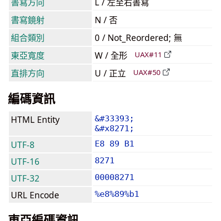
書寫方向
L / 左至右書寫
書寫鏡射
N / 否
組合類別
0 / Not_Reordered; 無
東亞寬度
W / 全形
UAX#11
直排方向
U / 正立
UAX#50
編碼資訊
HTML Entity
&#33393;
&#x8271;
UTF-8
E8 89 B1
UTF-16
8271
UTF-32
00008271
URL Encode
%e8%89%b1
東亞編碼資訊