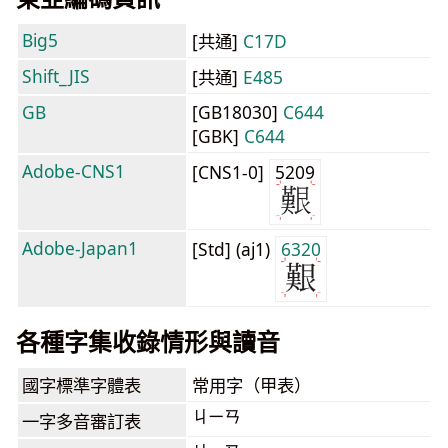
Big5
[共通]
C17D
Shift_JIS
[共通]
E485
GB
[GB18030]
C644
[GBK]
C644
Adobe-CNS1
[CNS1-0]
5209
Adobe-Japan1
[Std] (aj1)
6320
各種字集收錄情形與讀音
國字標準字體表
常用字（甲表）
ㄐㄧㄢ
一字多音審訂表