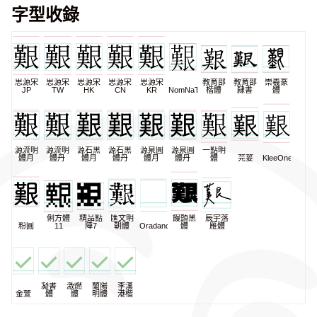
字型收錄
思源宋
思源宋
思源宋
思源宋
思源宋
教育部
教育部
崇羲篆
JP
TW
HK
CN
KR
NomNaTong
楷體
隸書
體
源流明
源流明
源石黑
源石黑
源泉圓
源泉圓
一點明
體月
體丹
體月
體丹
體月
體丹
體
芫荽
KleeOne
俐方體
精品點
匯文明
饅頭黑
辰宇落
粉圓
11
陣7
朝體
Oradano
體
雁體
凝書
激燃
蘭陽
李漢
金萱
體
體
明體
港楷