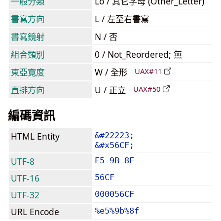
一般分類
Lo / 其它字母 (Other_Letter)
書寫方向
L / 左至右書寫
書寫鏡射
N / 否
組合類別
0 / Not_Reordered; 無
東亞寬度
W / 全形
UAX#11
直排方向
U / 正立
UAX#50
編碼資訊
HTML Entity
&#22223;
&#x56CF;
UTF-8
E5 9B 8F
UTF-16
56CF
UTF-32
000056CF
URL Encode
%e5%9b%8f