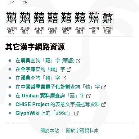
JP
CN
源流明
源流明
源石黑
源石黑
源泉圓
源泉圓
一點明
匯文明
體月
體丹
體月
體丹
體月
體丹
體
朝體
其它漢字網路資源
在
萌典
查詢「囏」字 (華語)
在
全字庫
查詢「囏」字
在
漢典
查詢「囏」字
在
中國哲學書電子化計劃
查詢「囏」字
在
Unihan 資料庫
查詢「囏」字
CHISE Project
的表意文字描述等資料
GlyphWiki
上的「u56cf」
關於本站
｜
關於字碼資料庫