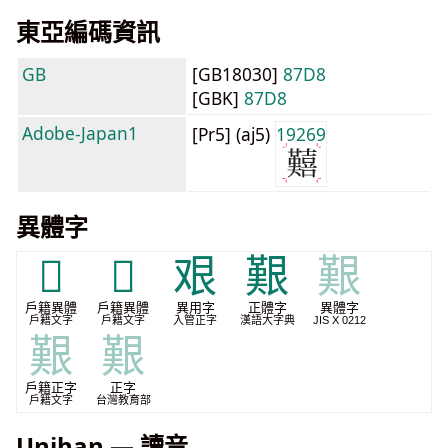
東亞編碼資訊
GB
[GB18030]
87D8
[GBK]
87D8
Adobe-Japan1
[Pr5] (aj5)
19269
異體字
𡅸
𡆒
艰
艱
艱
戶籍異體
戶籍異體
異用字
正體字
異體字
戶籍文字
戶籍文字
入管正字
漢語大字典
JIS X 0212
艱
艱
戶籍正字
正字
戶籍文字
台灣教育部
Unihan — 讀音