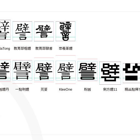
aTong
教育部楷體
教育部隸書
崇羲篆體
圓體丹
一點明體
芫荽
KleeOne
粉圓
俐方體11
精品點陣