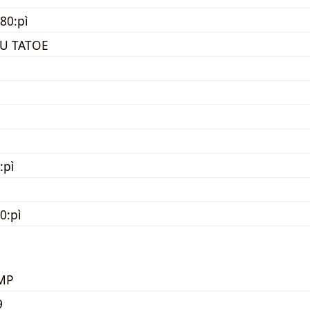
80:pì
U TATOE
:pì
0:pì
MP
9