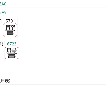
6A0
6A9
0]
5701
j1)
6723
（甲表）