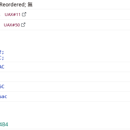
_Reordered; 無
形
UAX#11
立
UAX#50
2;
C;
AC
6C
%ac
4B4