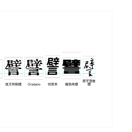
辰宇落雁
7
匯文明朝體
Oradano
得意黑
饅頭黑體
體