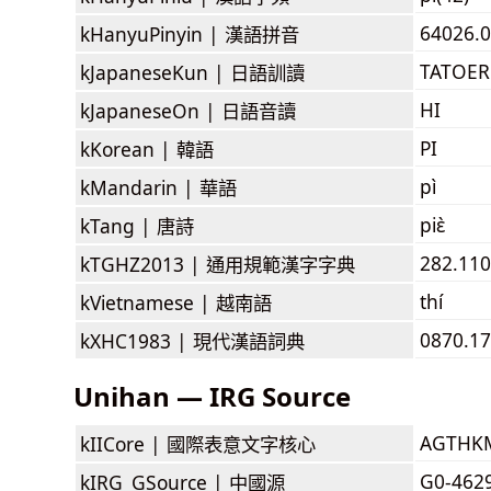
64026.0
kHanyuPinyin |
漢語拼音
TATOER
kJapaneseKun |
日語訓讀
HI
kJapaneseOn |
日語音讀
PI
kKorean |
韓語
pì
kMandarin |
華語
piɛ̀
kTang |
唐詩
282.110
kTGHZ2013 |
通用規範漢字字典
thí
kVietnamese |
越南語
0870.17
kXHC1983 |
現代漢語詞典
Unihan — IRG Source
AGTHK
kIICore |
國際表意文字核心
G0-462
kIRG_GSource |
中國源