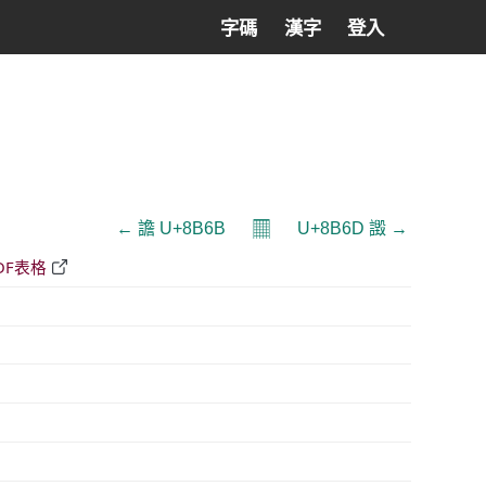
字碼
漢字
登入
𝄜
← 譫 U+8B6B
U+8B6D 譭 →
DF表格