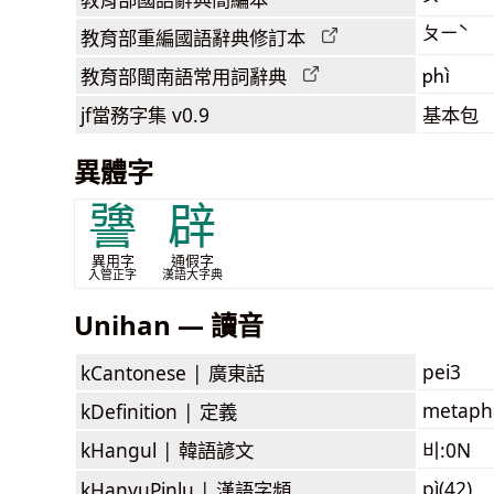
ㄆㄧˋ
教育部
重編國語辭典
修訂本
phì
教育部閩南語
常用詞
辭典
jf當務字集
v0.9
基本包
異體字
謽
辟
異用字
通假字
入管正字
漢語大字典
Unihan — 讀音
pei3
kCantonese |
廣東話
metapho
kDefinition |
定義
kHangul |
韓語諺文
비:0N
pì(42)
kHanyuPinlu |
漢語字頻