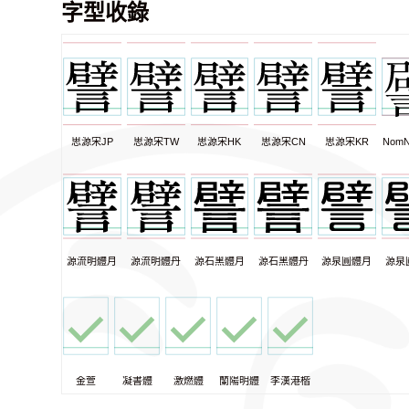
字型收錄
思源宋JP
思源宋TW
思源宋HK
思源宋CN
思源宋KR
NomN
源流明體月
源流明體丹
源石黑體月
源石黑體丹
源泉圓體月
源泉
金萱
凝書體
激燃體
蘭陽明體
李漢港楷