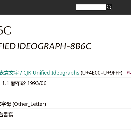
6C
IFIED IDEOGRAPH-8B6C
意文字 / CJK Unified Ideographs
(U+4E00–U+9FFF)
P
e 1.1 發布於 1993/06
字母 (Other_Letter)
至右書寫