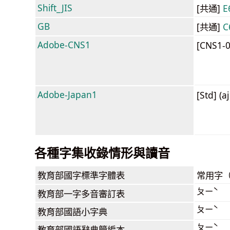
Shift_JIS
[共通]
E
GB
[共通]
C
Adobe-CNS1
[CNS1-
Adobe-Japan1
[Std] (a
各種字集收錄情形與讀音
教育部
國字標準字體表
常用字
ㄆㄧˋ
教育部
一字多音審訂表
ㄆㄧˋ
教育部
國語小字典
ㄆㄧˋ
教育部
國語辭典簡編本