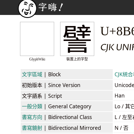
譬
U+8B
CJK UN
GlyphWiki
裝置上的字型
文字區域
| Block
CJK統合表
初始版本
| Since Version
Unicod
Han
文字語系
| Script
一般分類
| General Category
Lo / 其它
書寫方向
| Bidirectional Class
L / 左
書寫鏡射
| Bidirectional Mirrored
N / 否