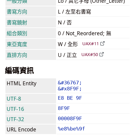
一般分類
Lo / 其它字母 (Other_Letter)
書寫方向
L / 左至右書寫
書寫鏡射
N / 否
組合類別
0 / Not_Reordered; 無
東亞寬度
W / 全形
UAX#11
直排方向
U / 正立
UAX#50
編碼資訊
HTML Entity
&#36767;
&#x8F9F;
UTF-8
E8 BE 9F
UTF-16
8F9F
UTF-32
00008F9F
URL Encode
%e8%be%9f