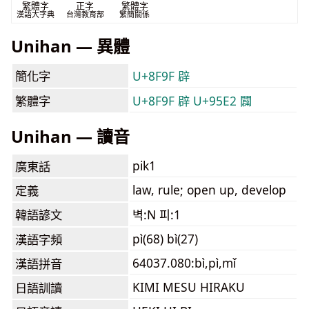
繁體字
正字
繁體字
漢語大字典
台灣教育部
繁簡關係
Unihan — 異體
簡化字
U+8F9F 辟
繁體字
U+8F9F 辟
U+95E2 闢
Unihan — 讀音
pik1
廣東話
law, rule; open up, develop
定義
韓語諺文
벽:N 피:1
pì(68) bì(27)
漢語字頻
64037.080:bì,pì,mǐ
漢語拼音
KIMI MESU HIRAKU
日語訓讀