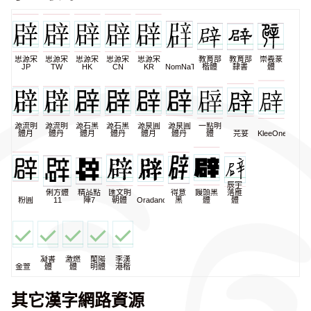
思源宋
思源宋
思源宋
思源宋
思源宋
教育部
教育部
崇羲篆
JP
TW
HK
CN
KR
NomNaTong
楷體
隸書
體
源流明
源流明
源石黑
源石黑
源泉圓
源泉圓
一點明
體月
體丹
體月
體丹
體月
體丹
體
芫荽
KleeOne
辰宇
俐方體
精品點
匯文明
得意
饅頭黑
落雁
粉圓
11
陣7
朝體
Oradano
黑
體
體
凝書
激燃
蘭陽
李漢
金萱
體
體
明體
港楷
其它漢字網路資源