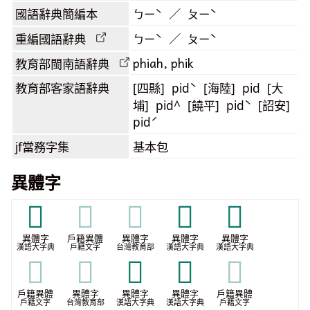
國語辭典簡編本
ㄅㄧˋ ／ ㄆㄧˋ
重編國語辭典
ㄅㄧˋ ／ ㄆㄧˋ
phiah, phik
教育部閩南語
辭典
教育部客家語
辭典
[四縣] pidˋ [海陸] pid [大
埔] pid^ [饒平] pidˋ [詔安]
pidˊ
jf當務字集
基本包
異體字
𠈳
𠈳
𠈳
𠊕
𠊸
異體字
戶籍異體
異體字
異體字
異體字
漢語大字典
戶籍文字
台灣教育部
漢語大字典
漢語大字典
𠊸
𠊸
𠮃
𦜺
𦜺
戶籍異體
異體字
異體字
異體字
戶籍異體
戶籍文字
台灣教育部
漢語大字典
漢語大字典
戶籍文字