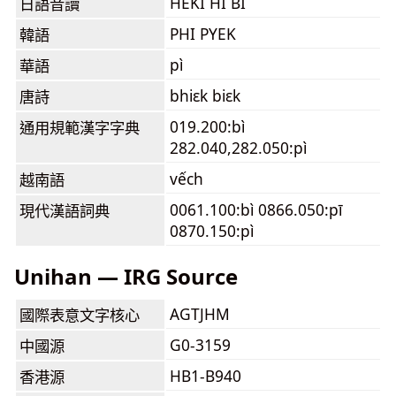
HEKI HI BI
日語音讀
PHI PYEK
韓語
pì
華語
bhiɛk biɛk
唐詩
019.200:bì
通用規範漢字字典
282.040,282.050:pì
vếch
越南語
0061.100:bì 0866.050:pī
現代漢語詞典
0870.150:pì
Unihan — IRG Source
AGTJHM
國際表意文字核心
G0-3159
中國源
HB1-B940
香港源