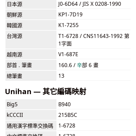
J0-6D64 / JIS X 0208-1990
日本源
KP1-7D19
朝鮮源
K1-7255
韓國源
台灣源
T1-6728 / CNS11643-1992 第
1字面
V1-687E
越南源
部首 . 筆畫
160.6 /
⾟
部 6 畫
13
總筆畫
Unihan — 其它編碼映射
Big5
B940
kCCCII
215B5C
1-6728
通用漢字標準交換碼