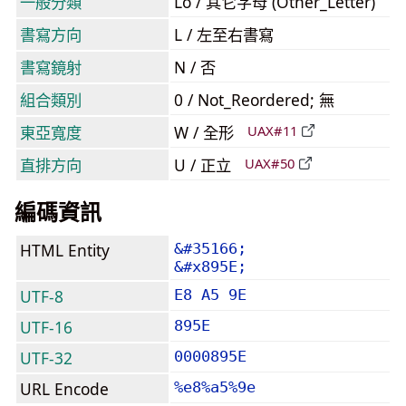
一般分類
Lo / 其它字母 (Other_Letter)
書寫方向
L / 左至右書寫
書寫鏡射
N / 否
組合類別
0 / Not_Reordered; 無
東亞寬度
W / 全形
UAX#11
直排方向
U / 正立
UAX#50
編碼資訊
HTML Entity
&#35166;
&#x895E;
UTF-8
E8 A5 9E
UTF-16
895E
UTF-32
0000895E
URL Encode
%e8%a5%9e