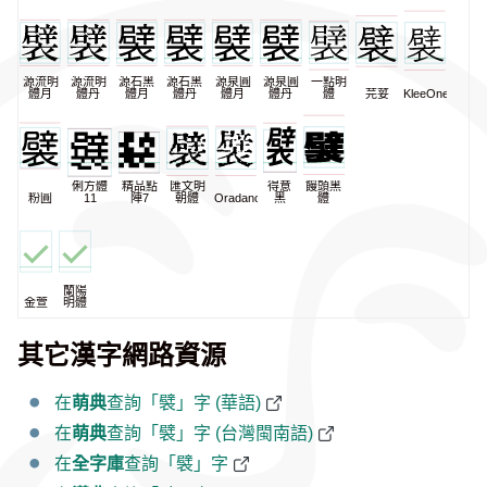
源流明
源流明
源石黑
源石黑
源泉圓
源泉圓
一點明
體月
體丹
體月
體丹
體月
體丹
體
芫荽
KleeOne
俐方體
精品點
匯文明
得意
饅頭黑
粉圓
11
陣7
朝體
Oradano
黑
體
蘭陽
金萱
明體
其它漢字網路資源
在
萌典
查詢「襞」字 (華語)
在
萌典
查詢「襞」字 (台灣閩南語)
在
全字庫
查詢「襞」字