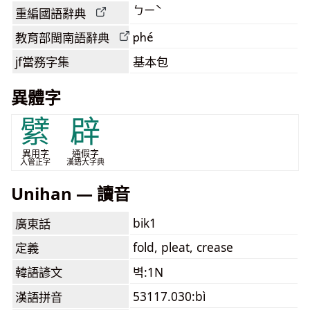
ㄅㄧˋ
重編國語辭典
phé
教育部閩南語
辭典
jf當務字集
基本包
異體字
繴
辟
異用字
通假字
入管正字
漢語大字典
Unihan — 讀音
bik1
廣東話
fold, pleat, crease
定義
韓語諺文
벽:1N
53117.030:bì
漢語拼音