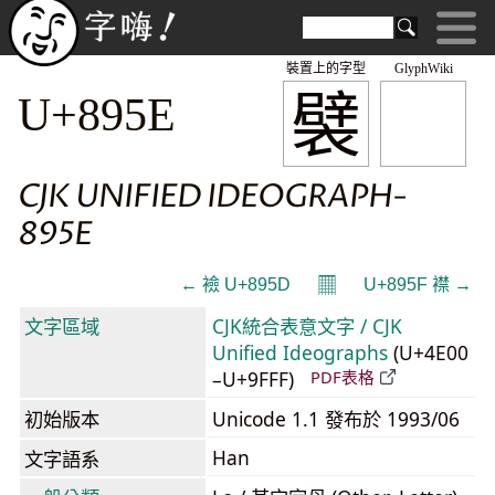
裝置上的字型
GlyphWiki
襞
U+895E
CJK UNIFIED IDEOGRAPH-
895E
𝄜
← 襝 U+895D
U+895F 襟 →
文字區域
CJK統合表意文字 / CJK
Unified Ideographs
(U+4E00
–U+9FFF)
PDF表格
初始版本
Unicode 1.1 發布於 1993/06
Han
文字語系