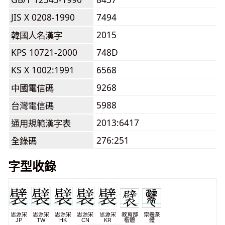
JIS X 0208-1990
7494
2015
韓國人名漢字
KPS 10721-2000
748D
KS X 1002:1991
6568
9268
中國電信碼
5988
台灣電信碼
2013:6417
通用規範漢字表
276:251
全錄碼
字型收錄
思源宋
思源宋
思源宋
思源宋
思源宋
教育部
崇羲篆
JP
TW
HK
CN
KR
楷體
體