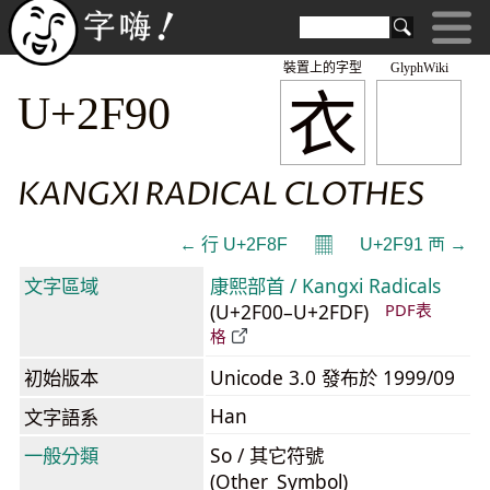
裝置上的字型
GlyphWiki
⾐
U+2F90
KANGXI RADICAL CLOTHES
𝄜
← ⾏ U+2F8F
U+2F91 ⾑ →
文字區域
康熙部首 / Kangxi Radicals
(U+2F00–U+2FDF)
PDF表
格
初始版本
Unicode 3.0 發布於 1999/09
Han
文字語系
一般分類
So / 其它符號
(Other_Symbol)