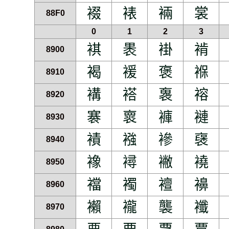
裰
裱
裲
裳
88F0
0
1
2
3
褀
褁
褂
褃
8900
褐
褑
褒
褓
8910
褠
褡
褢
褣
8920
褰
褱
褲
褳
8930
襀
襁
襂
襃
8940
襐
襑
襒
襓
8950
襠
襡
襢
襣
8960
襰
襱
襲
襳
8970