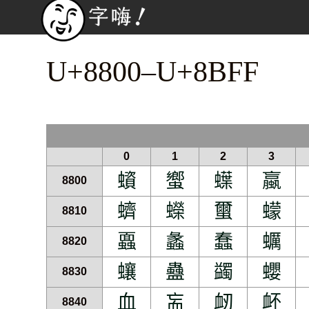
U+8800–U+8BFF
0
1
2
3
蠀
蠁
蠂
蠃
8800
蠐
蠑
蠒
蠓
8810
蠠
蠡
蠢
蠣
8820
蠰
蠱
蠲
蠳
8830
血
衁
衂
衃
8840