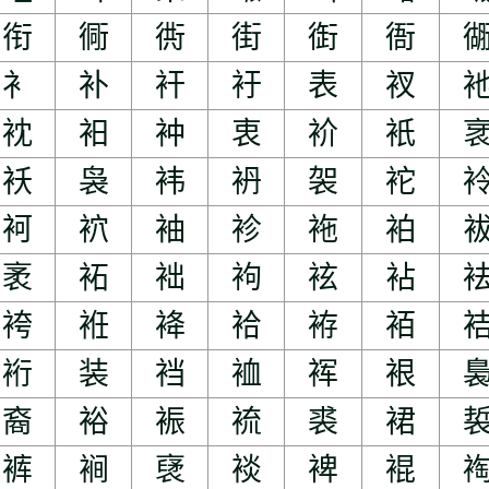
衔
衕
衖
街
衘
衙
衤
补
衦
衧
表
衩
衴
衵
衶
衷
衸
衹
袄
袅
袆
袇
袈
袉
袔
袕
袖
袗
袘
袙
袤
袥
袦
袧
袨
袩
袴
袵
袶
袷
袸
袹
裄
装
裆
裇
裈
裉
裔
裕
裖
裗
裘
裙
裤
裥
裦
裧
裨
裩