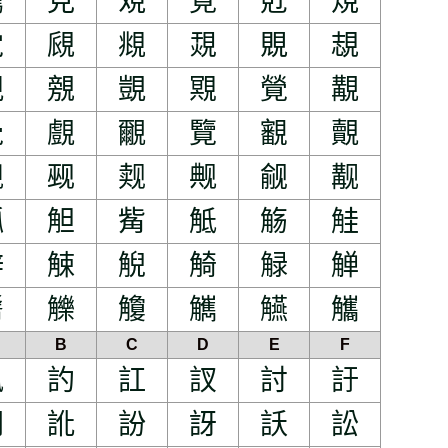
覊
見
覌
覍
覎
規
覚
覛
覜
覝
覞
覟
親
覫
覬
覭
覮
覯
覺
覻
覼
覽
覾
覿
觊
觋
觌
觍
觎
觏
觚
觛
觜
觝
觞
觟
觪
觫
觬
觭
觮
觯
觺
觻
觼
觽
觾
觿
B
C
D
E
F
訊
訋
訌
訍
討
訏
訚
訛
訜
訝
訞
訟