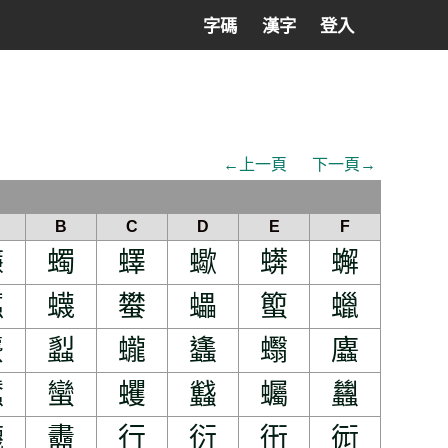
字碼
漢字
登入
←上一頁
下一頁→
B
C
D
E
F
蠊
蠋
蠌
蠍
蠎
蠏
蠚
蠛
蠜
蠝
蠞
蠟
蠪
蠫
蠬
蠭
蠮
蠯
蠺
蠻
蠼
蠽
蠾
蠿
衊
衋
行
衍
衎
衏