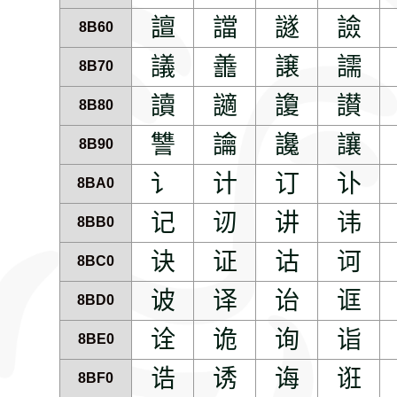
譠
譡
譢
譣
8B60
議
譱
譲
譳
8B70
讀
讁
讂
讃
8B80
讐
讑
讒
讓
8B90
讠
计
订
讣
8BA0
记
讱
讲
讳
8BB0
诀
证
诂
诃
8BC0
诐
译
诒
诓
8BD0
诠
诡
询
诣
8BE0
诰
诱
诲
诳
8BF0