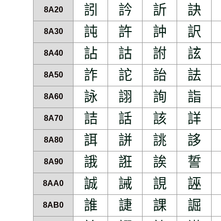
訠
訡
訢
訣
8A20
訰
許
訲
訳
8A30
詀
詁
詂
詃
8A40
詐
詑
詒
詓
8A50
詠
詡
詢
詣
8A60
詰
話
該
詳
8A70
誀
誁
誂
誃
8A80
誐
誑
誒
誓
8A90
誠
誡
誢
誣
8AA0
誰
誱
課
誳
8AB0