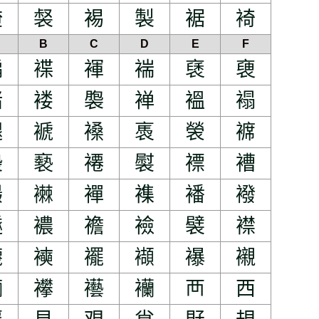
裺
裻
裼
製
裾
裿
B
C
D
E
F
褊
褋
褌
褍
褎
褏
褚
褛
褜
褝
褞
褟
褪
褫
褬
褭
褮
褯
褺
褻
褼
褽
褾
褿
襊
襋
襌
襍
襎
襏
襚
襛
襜
襝
襞
襟
襪
襫
襬
襭
襮
襯
襺
襻
襼
襽
襾
西