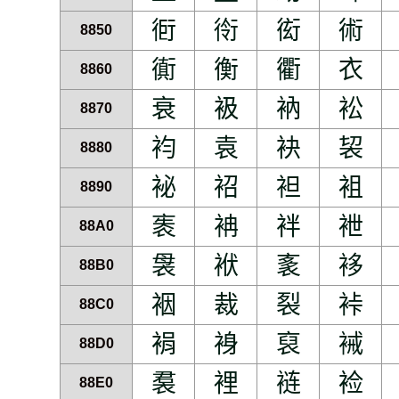
衐
衑
衒
術
8850
衠
衡
衢
衣
8860
衰
衱
衲
衳
8870
袀
袁
袂
袃
8880
袐
袑
袒
袓
8890
袠
袡
袢
袣
88A0
袰
袱
袲
袳
88B0
裀
裁
裂
裃
88C0
裐
裑
裒
裓
88D0
裠
裡
裢
裣
88E0