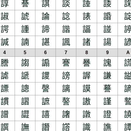
諄
諅
諆
談
諈
諉
諔
諕
論
諗
諘
諙
諤
諥
諦
諧
諨
諩
諴
諵
諶
諷
諸
諹
4
5
6
7
8
9
A
謄
謅
謆
謇
謈
謉
謔
謕
謖
謗
謘
謙
謤
謥
謦
謧
謨
謩
謴
謵
謶
謷
謸
謹
譄
譅
譆
譇
譈
證
譔
譕
譖
譗
識
譙