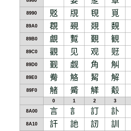
覀
要
覂
覃
8980
覐
覑
覒
覓
8990
覠
覡
覢
覣
89A0
覰
覱
覲
観
89B0
觀
见
观
觃
89C0
觐
觑
角
觓
89D0
觠
觡
觢
解
89E0
觰
觱
觲
觳
89F0
0
1
2
3
言
訁
訂
訃
8A00
訐
訑
訒
訓
8A10