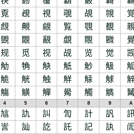
覄
覅
覆
覇
覈
覉
覔
覕
視
覗
覘
覙
覤
覥
覦
覧
覨
覩
覴
覵
覶
覷
覸
覹
规
觅
视
觇
览
觉
觔
觕
觖
觗
觘
觙
觤
觥
触
觧
觨
觩
觴
觵
觶
觷
觸
觹
4
5
6
7
8
9
A
訄
訅
訆
訇
計
訉
訔
訕
訖
託
記
訙