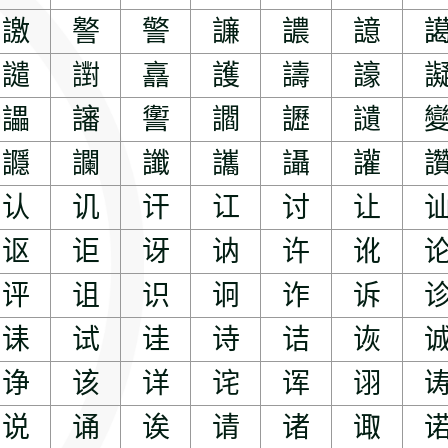
譤
譥
警
譧
譨
譩
譴
譵
譶
護
譸
譹
讄
讅
讆
讇
讈
讉
讔
讕
讖
讗
讘
讙
认
讥
讦
讧
讨
让
讴
讵
讶
讷
许
讹
评
诅
识
诇
诈
诉
诔
试
诖
诗
诘
诙
诤
该
详
诧
诨
诩
说
诵
诶
请
诸
诹