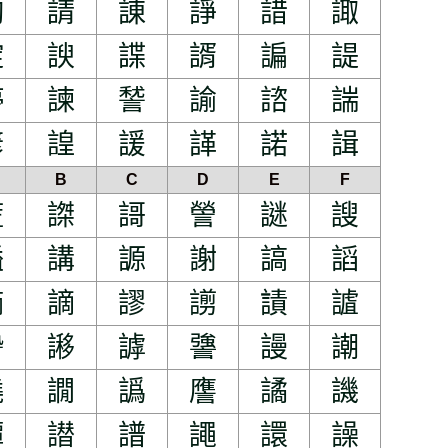
諊
請
諌
諍
諎
諏
諚
諛
諜
諝
諞
諟
諪
諫
諬
諭
諮
諯
諺
諻
諼
諽
諾
諿
B
C
D
E
F
謊
謋
謌
謍
謎
謏
謚
講
謜
謝
謞
謟
謪
謫
謬
謭
謮
謯
謺
謻
謼
謽
謾
謿
譊
譋
譌
譍
譎
譏
譚
譛
譜
譝
譞
譟