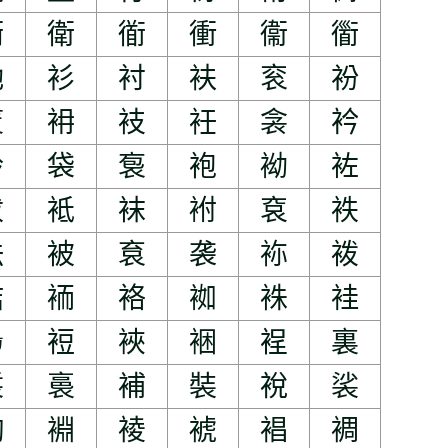
衚
衛
衜
衝
衞
衟
衪
衫
衬
衭
衮
衯
衺
衻
衼
衽
衾
衿
袊
袋
袌
袍
袎
袏
袚
袛
袜
袝
袞
袟
袪
被
袬
袭
袮
袯
袺
袻
袼
袽
袾
袿
裊
裋
裌
裍
裎
裏
裚
裛
補
裝
裞
裟
裪
裫
裬
裭
裮
裯