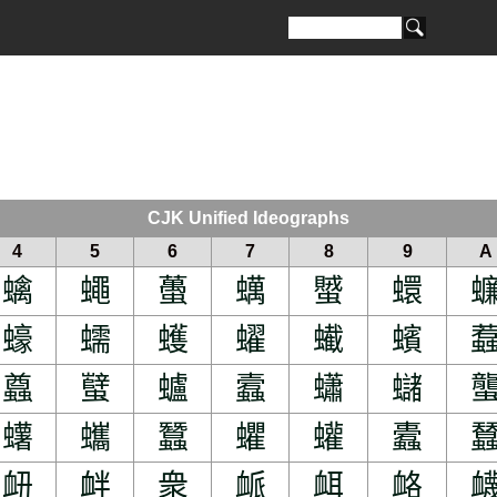
CJK Unified Ideographs
4
5
6
7
8
9
A
蠄
蠅
蠆
蠇
蠈
蠉
蠔
蠕
蠖
蠗
蠘
蠙
蠤
蠥
蠦
蠧
蠨
蠩
蠴
蠵
蠶
蠷
蠸
蠹
衄
衅
衆
衇
衈
衉