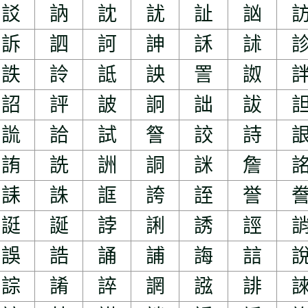
訤
訥
訦
訧
訨
訩
訴
訵
訶
訷
訸
訹
詄
詅
詆
詇
詈
詉
詔
評
詖
詗
詘
詙
詤
詥
試
詧
詨
詩
詴
詵
詶
詷
詸
詹
誄
誅
誆
誇
誈
誉
誔
誕
誖
誗
誘
誙
誤
誥
誦
誧
誨
誩
誴
誵
誶
誷
誸
誹