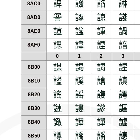
諀
諁
諂
諃
8AC0
諐
諑
諒
諓
8AD0
諠
諡
諢
諣
8AE0
諰
諱
諲
諳
8AF0
0
1
2
3
謀
謁
謂
謃
8B00
謐
謑
謒
謓
8B10
謠
謡
謢
謣
8B20
謰
謱
謲
謳
8B30
譀
譁
譂
譃
8B40
譐
譑
譒
譓
8B50