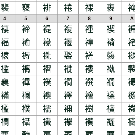
裴
裵
裶
裷
裸
裹
4
5
6
7
8
9
A
褄
褅
褆
複
褈
褉
褔
褕
褖
褗
褘
褙
褤
褥
褦
褧
褨
褩
褴
褵
褶
褷
褸
褹
襄
襅
襆
襇
襈
襉
襔
襕
襖
襗
襘
襙
襤
襥
襦
襧
襨
襩
襴
襵
襶
襷
襸
襹