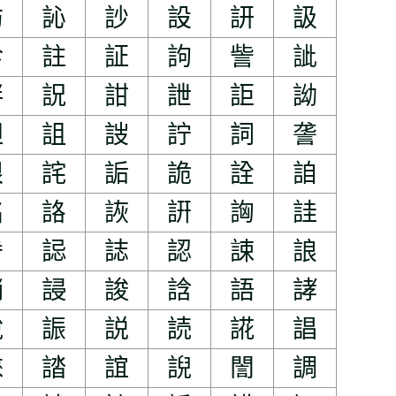
訪
訫
訬
設
訮
訯
診
註
証
訽
訾
訿
詊
詋
詌
詍
詎
詏
詚
詛
詜
詝
詞
詟
詪
詫
詬
詭
詮
詯
詺
詻
詼
詽
詾
詿
誊
誋
誌
認
誎
誏
誚
誛
誜
誝
語
誟
說
誫
説
読
誮
誯
誺
誻
誼
誽
誾
調