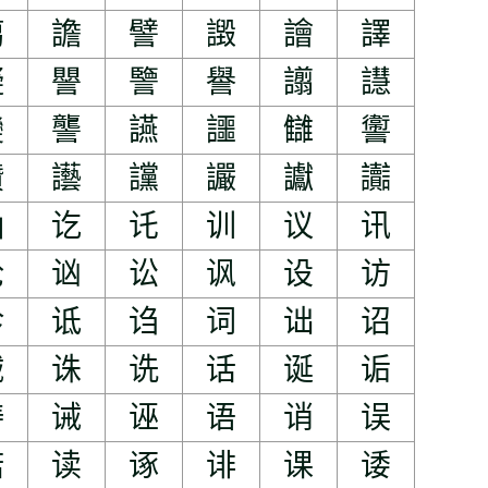
譪
譫
譬
譭
譮
譯
譺
譻
譼
譽
譾
譿
變
讋
讌
讍
讎
讏
讚
讛
讜
讝
讞
讟
讪
讫
讬
训
议
讯
论
讻
讼
讽
设
访
诊
诋
诌
词
诎
诏
诚
诛
诜
话
诞
诟
诪
诫
诬
语
诮
误
诺
读
诼
诽
课
诿