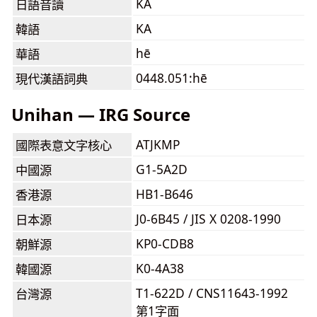
KA
日語音讀
KA
韓語
hē
華語
0448.051:hē
現代漢語詞典
Unihan — IRG Source
ATJKMP
國際表意文字核心
G1-5A2D
中國源
HB1-B646
香港源
J0-6B45 / JIS X 0208-1990
日本源
KP0-CDB8
朝鮮源
K0-4A38
韓國源
T1-622D / CNS11643-1992
台灣源
第1字面