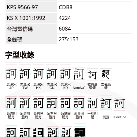
KPS 9566-97
CDB8
KS X 1001:1992
4224
6084
台灣電信碼
275:153
全錄碼
字型收錄
思源宋
思源宋
思源宋
思源宋
思源宋
教育部
崇羲篆
JP
TW
HK
CN
KR
NomNaTong
楷體
體
源流明
源流明
源石黑
源石黑
源泉圓
源泉圓
一點明
體月
體丹
體月
體丹
體月
體丹
體
芫荽
KleeOne