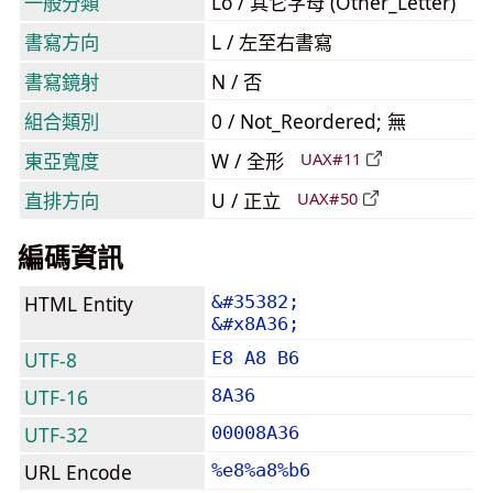
一般分類
Lo / 其它字母 (Other_Letter)
書寫方向
L / 左至右書寫
書寫鏡射
N / 否
組合類別
0 / Not_Reordered; 無
東亞寬度
W / 全形
UAX#11
直排方向
U / 正立
UAX#50
編碼資訊
HTML Entity
&#35382;
&#x8A36;
UTF-8
E8 A8 B6
UTF-16
8A36
UTF-32
00008A36
URL Encode
%e8%a8%b6