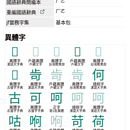
ㄏㄜ
國語辭典簡編本
ㄏㄜ
重編國語辭典
jf當務字集
基本包
異體字
𧪆
𧪆
𧪆
𧬱
𧬱
異體字
戶籍異體
異體字
戶籍異體
異體字
漢語大字典
戶籍文字
台灣教育部
戶籍文字
台灣教育部
𬤐
㱒
㱒
㱒
何
異體字
異體字
戶籍異體
異體字
通假字
古僮字字典
漢語大字典
戶籍文字
台灣教育部
漢語大字典
古
可
呵
呵
呵
異體字
異體字
正字
通假字
異體字
古僮字字典
古僮字字典
第1批異體
漢語大字典
漢語大字典
咕
哬
哬
苛
荷