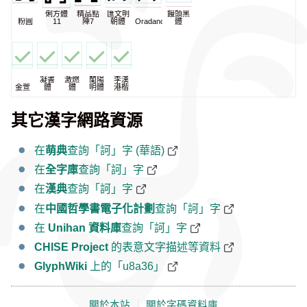
俐方體
精品點
匯文明
饅頭黑
粉圓
11
陣7
朝體
Oradano
體
凝書
激燃
蘭陽
李漢
金萱
體
體
明體
港楷
其它漢字網路資源
在
萌典
查詢「訶」字 (華語)
在
全字庫
查詢「訶」字
在
漢典
查詢「訶」字
在
中國哲學書電子化計劃
查詢「訶」字
在
Unihan 資料庫
查詢「訶」字
CHISE Project
的表意文字描述等資料
GlyphWiki
上的「u8a36」
關於本站
｜
關於字碼資料庫