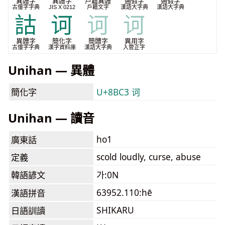
異體字
異體字
戶籍異體
通假字
通假字
古僮字字典
JIS X 0212
戶籍文字
漢語大字典
漢語大字典
詁
诃
诃
诃
異體字
簡化字
簡體字
異用字
古僮字字典
漢字資料庫
漢語大字典
入管正字
Unihan — 異體
簡化字
U+8BC3 诃
Unihan — 讀音
ho1
廣東話
scold loudly, curse, abuse
定義
韓語諺文
가:0N
63952.110:hē
漢語拼音
SHIKARU
日語訓讀