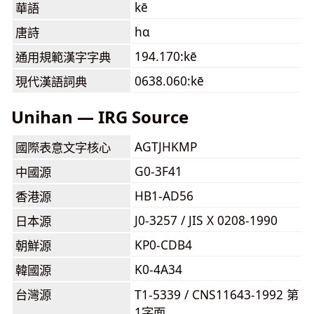
kē
華語
hɑ
唐詩
194.170:kē
通用規範漢字字典
0638.060:kē
現代漢語詞典
Unihan — IRG Source
AGTJHKMP
國際表意文字核心
G0-3F41
中國源
HB1-AD56
香港源
J0-3257 / JIS X 0208-1990
日本源
KP0-CDB4
朝鮮源
K0-4A34
韓國源
台灣源
T1-5339 / CNS11643-1992 第
1字面