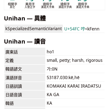
相關字
異用字
通假字
通假字
通假字
其它
入管正字
漢語大字典
漢語大字典
漢語大字典
Unihan — 異體
kSpecializedSemanticVariant
U+54FC 哼
<kFenn
Unihan — 讀音
ho1
廣東話
small, petty; harsh, rigorous
定義
韓語諺文
가:0N
53187.030:kē,hē
漢語拼音
KOMAKAI KARAI IRADATSU
日語訓讀
KA GA
日語音讀
KA
韓語