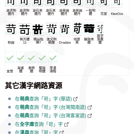
源流明
源流明
源石黑
源石黑
源泉圓
源泉圓
一點明
體月
體丹
體月
體丹
體月
體丹
體
芫荽
KleeOne
辰宇
俐方體
精品點
匯文明
得意
饅頭黑
落雁
粉圓
11
陣7
朝體
Oradano
黑
體
體
凝書
激燃
蘭陽
李漢
金萱
體
體
明體
港楷
其它漢字網路資源
在
萌典
查詢「苛」字 (華語)
在
萌典
查詢「苛」字 (台灣閩南語)
在
萌典
查詢「苛」字 (台灣客家語)
在
全字庫
查詢「苛」字
在
漢典
查詢「苛」字