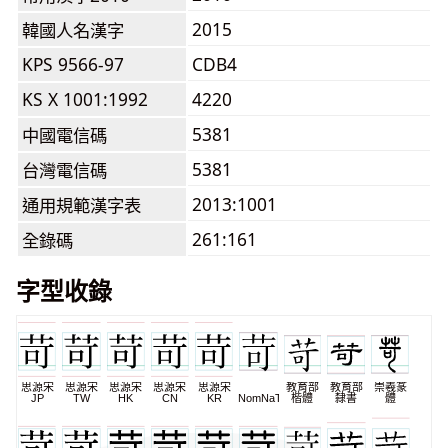
2015
韓國人名漢字
KPS 9566-97
CDB4
KS X 1001:1992
4220
5381
中國電信碼
5381
台灣電信碼
2013:1001
通用規範漢字表
261:161
全錄碼
字型收錄
思源宋
思源宋
思源宋
思源宋
思源宋
教育部
教育部
崇羲篆
JP
TW
HK
CN
KR
NomNaTong
楷體
隸書
體