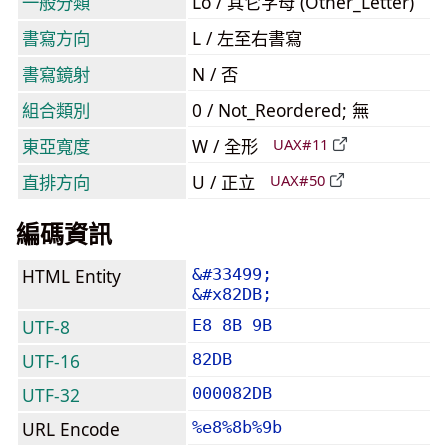
一般分類
Lo / 其它字母 (Other_Letter)
書寫方向
L / 左至右書寫
書寫鏡射
N / 否
組合類別
0 / Not_Reordered; 無
東亞寬度
W / 全形
UAX#11
直排方向
U / 正立
UAX#50
編碼資訊
HTML Entity
&#33499;
&#x82DB;
UTF-8
E8 8B 9B
UTF-16
82DB
UTF-32
000082DB
URL Encode
%e8%8b%9b