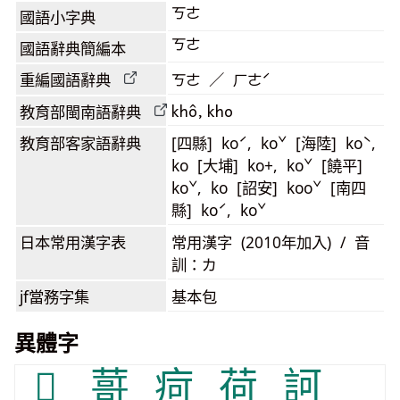
ㄎㄜ
國語小字典
ㄎㄜ
國語辭典簡編本
重編國語辭典
ㄎㄜ ／ ㄏㄜˊ
khô, kho
教育部閩南語
辭典
教育部客家語
辭典
[四縣] koˊ, koˇ [海陸] koˋ,
ko [大埔] ko+, koˇ [饒平]
koˇ, ko [詔安] kooˇ [南四
縣] koˊ, koˇ
日本常用漢字表
常用漢字 (2010年加入) / 音
訓：カ
jf當務字集
基本包
異體字
𰳖
䔅
疴
荷
訶