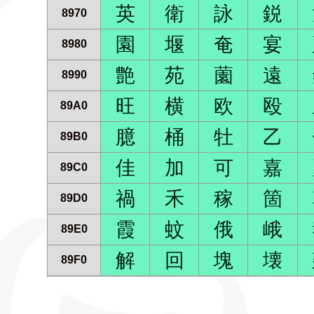
英
衛
詠
鋭
8970
園
堰
奄
宴
8980
艶
苑
薗
遠
8990
旺
横
欧
殴
89A0
臆
桶
牡
乙
89B0
佳
加
可
嘉
89C0
禍
禾
稼
箇
89D0
霞
蚊
俄
峨
89E0
解
回
塊
壊
89F0