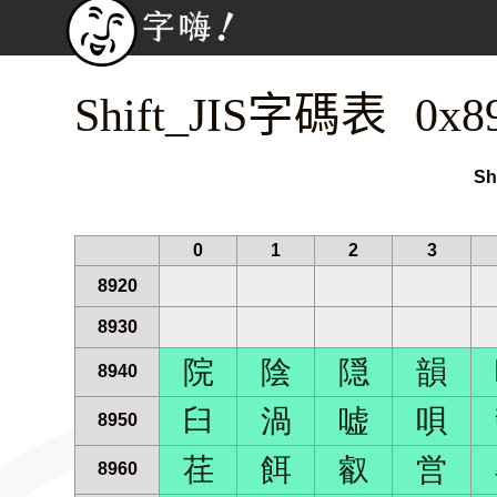
Shift_JIS字碼表 0x8
Sh
0
1
2
3
8920
8930
院
陰
隠
韻
8940
臼
渦
嘘
唄
8950
荏
餌
叡
営
8960