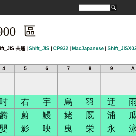
900 區
ift_JIS 共通 |
Shift_JIS
|
CP932
|
MacJapanese
|
Shift_JISX0
4
5
6
7
8
9
A
吋
右
宇
烏
羽
迂
欝
蔚
鰻
姥
厩
浦
嬰
影
映
曳
栄
永