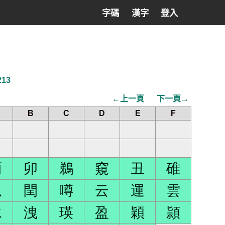
字碼
漢字
登入
213
←上一頁
下一頁→
B
C
D
E
F
雨
卯
鵜
窺
丑
碓
瓜
閏
噂
云
運
雲
泳
洩
瑛
盈
穎
頴