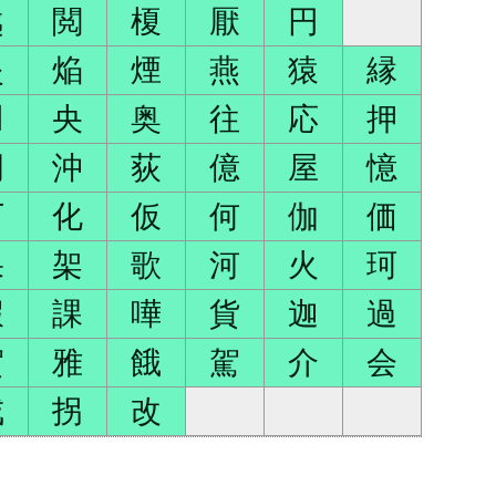
越
閲
榎
厭
円
炎
焔
煙
燕
猿
縁
凹
央
奥
往
応
押
岡
沖
荻
億
屋
憶
下
化
仮
何
伽
価
果
架
歌
河
火
珂
蝦
課
嘩
貨
迦
過
賀
雅
餓
駕
介
会
戒
拐
改