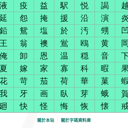
液
疫
益
駅
悦
謁
延
怨
掩
援
沿
演
鉛
鴛
塩
於
汚
甥
王
翁
襖
鴬
鴎
黄
俺
卸
恩
温
穏
音
夏
嫁
家
寡
科
暇
花
苛
茄
荷
華
菓
我
牙
画
臥
芽
蛾
廻
快
怪
悔
恢
懐
關於本站
｜
關於字碼資料庫