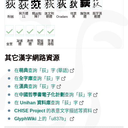
俐方體
精品點
匯文明
得意
饅頭黑
辰宇落
粉圓
11
陣7
朝體
Oradano
黑
體
雁體
凝書
激燃
蘭陽
李漢
金萱
體
體
明體
港楷
其它漢字網路資源
在
萌典
查詢「荻」字 (華語)
在
全字庫
查詢「荻」字
在
漢典
查詢「荻」字
在
中國哲學書電子化計劃
查詢「荻」字
在
Unihan 資料庫
查詢「荻」字
CHISE Project
的表意文字描述等資料
GlyphWiki
上的「u837b」