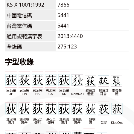
KS X 1001:1992
7866
5441
中國電信碼
5441
台灣電信碼
2013:4440
通用規範漢字表
275:123
全錄碼
字型收錄
思源宋
思源宋
思源宋
思源宋
思源宋
教育部
教育部
崇羲篆
JP
TW
HK
CN
KR
NomNaTong
楷體
隸書
體
源流明
源流明
源石黑
源石黑
源泉圓
源泉圓
一點明
體月
體丹
體月
體丹
體月
體丹
體
芫荽
KleeOne