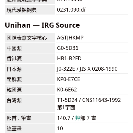
0231.090:dí
現代漢語詞典
Unihan — IRG Source
AGTJHKMP
國際表意文字核心
G0-5D36
中國源
HB1-B2FD
香港源
J0-322E / JIS X 0208-1990
日本源
KP0-E7CE
朝鮮源
K0-6E62
韓國源
T1-5D24 / CNS11643-1992
台灣源
第1字面
部首 . 筆畫
140.7 /
⾋
部 7 畫
10
總筆畫