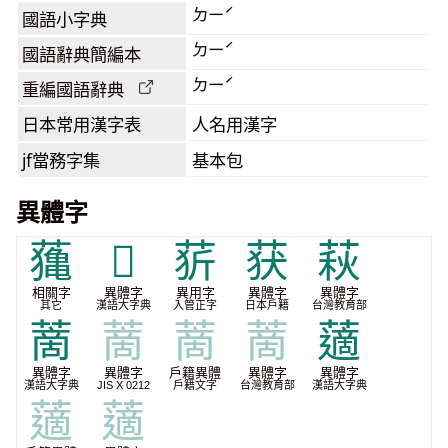
ㄉㄧˊ
國語小字典
ㄉㄧˊ
國語辭典簡編本
ㄉㄧˊ
重編國語辭典
日本常用漢字表
人名用漢字
jf當務字集
基本包
異體字
𦿷
𧁱
䓄
获
萩
相關字
異體字
異用字
異體字
異體字
其它
漢語大字典
入管正字
日本戶籍
台灣教育部
蔐
蔐
蔐
蔐
藡
異體字
異體字
戶籍異體
異體字
異體字
漢語大字典
JIS X 0212
戶籍文字
台灣教育部
漢語大字典
藡
藡