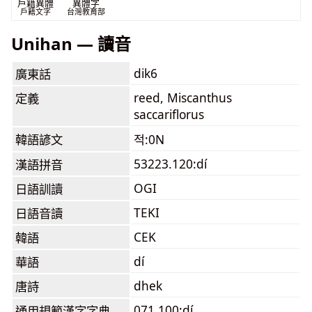
戶籍異體
異體字
戶籍文字
台灣教育部
Unihan — 讀音
dik6
廣東話
reed, Miscanthus
定義
saccariflorus
韓語諺文
적:0N
53223.120:dí
漢語拼音
OGI
日語訓讀
TEKI
日語音讀
CEK
韓語
dí
華語
dhek
唐詩
071.100:dí
通用規範漢字字典