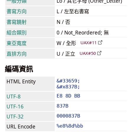
一般分類
Lo / 其它字母 (Other_Letter)
書寫方向
L / 左至右書寫
書寫鏡射
N / 否
組合類別
0 / Not_Reordered; 無
東亞寬度
W / 全形
UAX#11
直排方向
U / 正立
UAX#50
編碼資訊
HTML Entity
&#33659;
&#x837B;
UTF-8
E8 8D BB
UTF-16
837B
UTF-32
0000837B
URL Encode
%e8%8d%bb