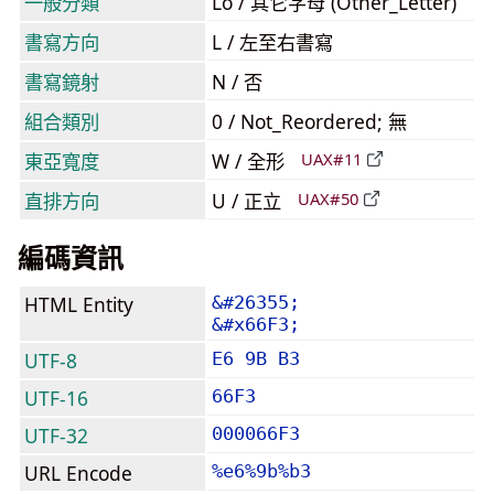
一般分類
Lo / 其它字母 (Other_Letter)
書寫方向
L / 左至右書寫
書寫鏡射
N / 否
組合類別
0 / Not_Reordered; 無
東亞寬度
W / 全形
UAX#11
直排方向
U / 正立
UAX#50
編碼資訊
HTML Entity
&#26355;
&#x66F3;
UTF-8
E6 9B B3
UTF-16
66F3
UTF-32
000066F3
URL Encode
%e6%9b%b3