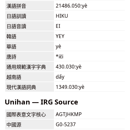
21486.050:yè
漢語拼音
HIKU
日語訓讀
EI
日語音讀
YEY
韓語
yè
華語
*iɛ̀i
唐詩
430.030:yè
通用規範漢字字典
dấy
越南語
1349.030:yè
現代漢語詞典
Unihan — IRG Source
AGTJHKMP
國際表意文字核心
G0-5237
中國源