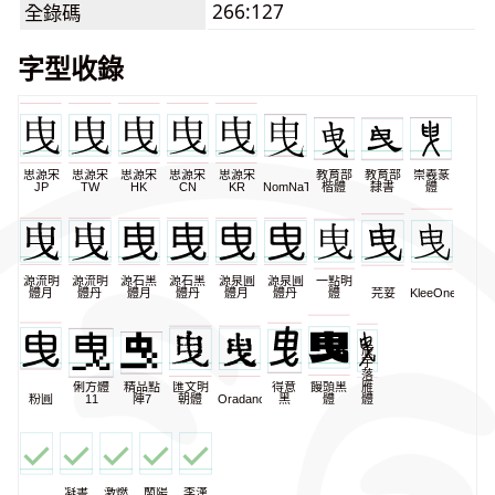
266:127
全錄碼
字型收錄
思源宋
思源宋
思源宋
思源宋
思源宋
教育部
教育部
崇羲篆
JP
TW
HK
CN
KR
NomNaTong
楷體
隸書
體
源流明
源流明
源石黑
源石黑
源泉圓
源泉圓
一點明
體月
體丹
體月
體丹
體月
體丹
體
芫荽
KleeOne
辰
宇
落
俐方體
精品點
匯文明
得意
饅頭黑
雁
粉圓
11
陣7
朝體
Oradano
黑
體
體
凝書
激燃
蘭陽
李漢