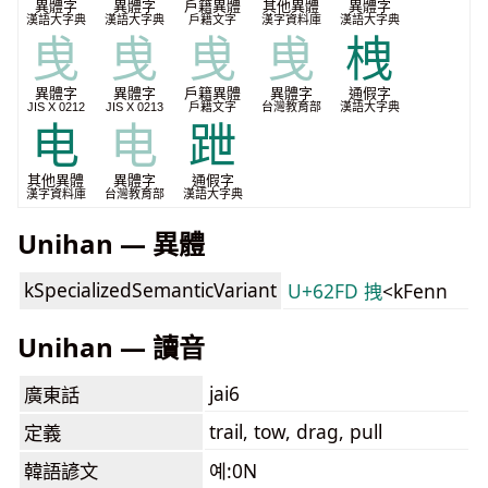
異體字
異體字
戶籍異體
其他異體
異體字
漢語大字典
漢語大字典
戶籍文字
漢字資料庫
漢語大字典
曵
曵
曵
曵
栧
異體字
異體字
戶籍異體
異體字
通假字
JIS X 0212
JIS X 0213
戶籍文字
台灣教育部
漢語大字典
电
电
跇
其他異體
異體字
通假字
漢字資料庫
台灣教育部
漢語大字典
Unihan — 異體
kSpecializedSemanticVariant
U+62FD 拽
<kFenn
Unihan — 讀音
jai6
廣東話
trail, tow, drag, pull
定義
韓語諺文
예:0N