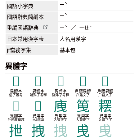
ㄧˋ
國語小字典
ㄧˋ
國語辭典簡編本
重編國語辭典
ㄧˋ ／ ㄧㄝˋ
日本常用漢字表
人名用漢字
jf當務字集
基本包
異體字
𠈐
𡛽
𡝨
𢦣
𦥙
異體字
異體字
異體字
戶籍異體
戶籍異體
俗字叢考
疑難字考釋
疑難字考釋
戶籍文字
戶籍文字
𦥙
𭨘
㡼
䇩
䎬
異體字
異用字
異用字
異用字
異用字
台灣教育部
MJ縮退
入管正字
入管正字
入管正字
抴
拽
拽
曵
曵