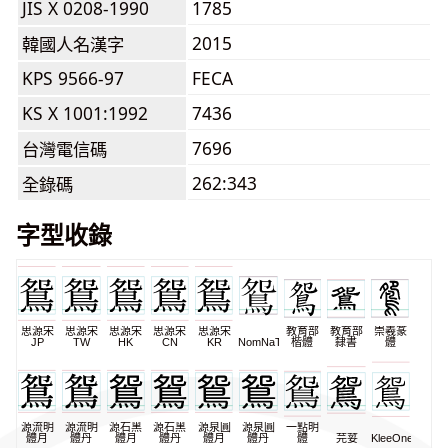
JIS X 0208-1990
1785
2015
韓國人名漢字
KPS 9566-97
FECA
KS X 1001:1992
7436
7696
台灣電信碼
262:343
全錄碼
字型收錄
思源宋
思源宋
思源宋
思源宋
思源宋
教育部
教育部
崇羲篆
JP
TW
HK
CN
KR
NomNaTong
楷體
隸書
體
源流明
源流明
源石黑
源石黑
源泉圓
源泉圓
一點明
體月
體丹
體月
體丹
體月
體丹
體
芫荽
KleeOne