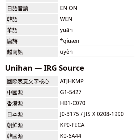
EN ON
日語音讀
WEN
韓語
yuān
華語
*qiuæn
唐詩
uyên
越南語
Unihan — IRG Source
ATJHKMP
國際表意文字核心
G1-5427
中國源
HB1-C070
香港源
J0-3175 / JIS X 0208-1990
日本源
KP0-FECA
朝鮮源
K0-6A44
韓國源