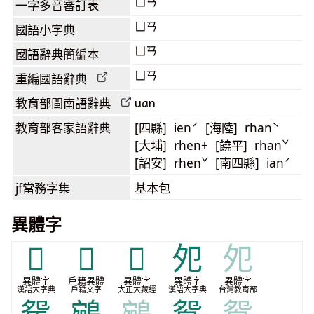
ㄩㄢ
一字多音審訂表
ㄩㄢ
國語小字典
ㄩㄢ
國語辭典簡編本
ㄩㄢ
重編國語辭典
uan
教育部閩南語
辭典
教育部客家語
辭典
[四縣] ienˊ [海陸] rhanˋ
[大埔] rhen+ [饒平] rhanˇ
[詔安] rhenˇ [南四縣] ianˊ
jf當務字集
基本包
異體字
𡖅
𫠔
𮬫
夗
夗
異體字
戶籍異體
異體字
異體字
異體字
漢語大字典
戶籍文字
大正大藏經
漢語大字典
台灣教育部