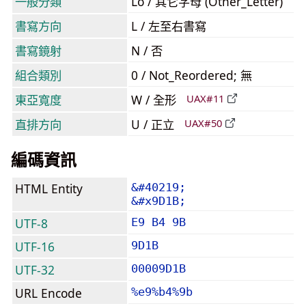
一般分類
Lo / 其它字母 (Other_Letter)
書寫方向
L / 左至右書寫
書寫鏡射
N / 否
組合類別
0 / Not_Reordered; 無
東亞寬度
W / 全形
UAX#11
直排方向
U / 正立
UAX#50
編碼資訊
HTML Entity
&#40219;
&#x9D1B;
UTF-8
E9 B4 9B
UTF-16
9D1B
UTF-32
00009D1B
URL Encode
%e9%b4%9b