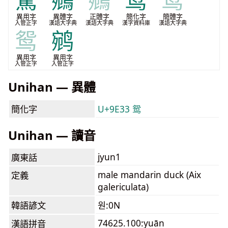
駌
鵷
鵷
鸳
鸳
異用字
異體字
正體字
簡化字
簡體字
入管正字
漢語大字典
漢語大字典
漢字資料庫
漢語大字典
鸳
鹓
異用字
異用字
入管正字
入管正字
Unihan — 異體
簡化字
U+9E33 鸳
Unihan — 讀音
jyun1
廣東話
male mandarin duck (Aix
定義
galericulata)
韓語諺文
원:0N
74625.100:yuān
漢語拼音