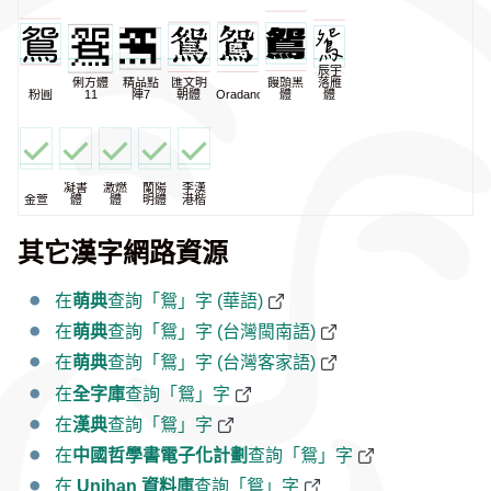
辰宇
俐方體
精品點
匯文明
饅頭黑
落雁
粉圓
11
陣7
朝體
Oradano
體
體
凝書
激燃
蘭陽
李漢
金萱
體
體
明體
港楷
其它漢字網路資源
在
萌典
查詢「鴛」字 (華語)
在
萌典
查詢「鴛」字 (台灣閩南語)
在
萌典
查詢「鴛」字 (台灣客家語)
在
全字庫
查詢「鴛」字
在
漢典
查詢「鴛」字
在
中國哲學書電子化計劃
查詢「鴛」字
在
Unihan 資料庫
查詢「鴛」字