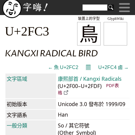
裝置上的字型
GlyphWiki
⿃
U+2FC3
KANGXI RADICAL BIRD
𝄜
← ⿂ U+2FC2
U+2FC4 ⿄ →
文字區域
康熙部首 / Kangxi Radicals
(U+2F00–U+2FDF)
PDF表
格
初始版本
Unicode 3.0 發布於 1999/09
Han
文字語系
一般分類
So / 其它符號
(Other_Symbol)