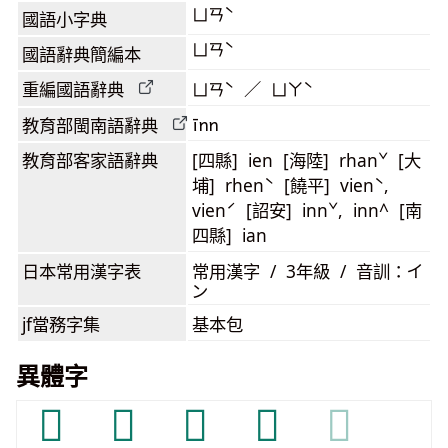
ㄩㄢˋ
國語小字典
ㄩㄢˋ
國語辭典簡編本
重編國語辭典
ㄩㄢˋ ／ ㄩㄚˋ
īnn
教育部閩南語
辭典
教育部客家語
辭典
[四縣] ien [海陸] rhanˇ [大
埔] rhenˋ [饒平] vienˋ,
vienˊ [詔安] innˇ, inn^ [南
四縣] ian
日本常用漢字表
常用漢字 / 3年級 / 音訓：イ
ン
jf當務字集
基本包
異體字
𡌗
𫕂
𫕉
𫮊
𫮊