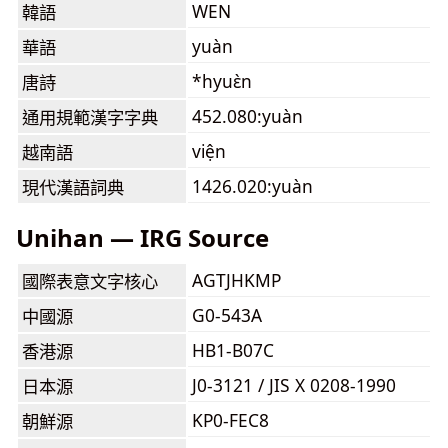
WEN
韓語
yuàn
華語
*hyuɛ̀n
唐詩
452.080:yuàn
通用規範漢字字典
viện
越南語
1426.020:yuàn
現代漢語詞典
Unihan — IRG Source
AGTJHKMP
國際表意文字核心
G0-543A
中國源
HB1-B07C
香港源
J0-3121 / JIS X 0208-1990
日本源
KP0-FEC8
朝鮮源