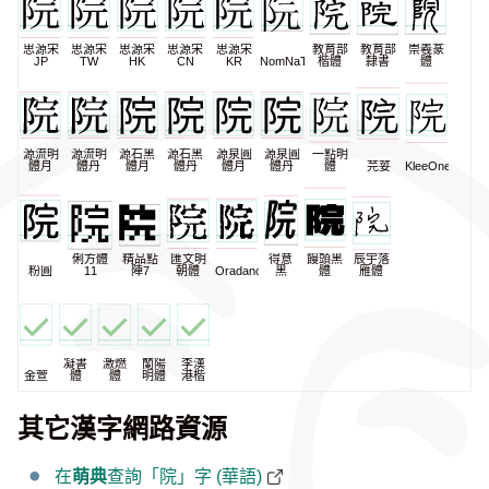
思源宋
思源宋
思源宋
思源宋
思源宋
教育部
教育部
崇羲篆
JP
TW
HK
CN
KR
NomNaTong
楷體
隸書
體
源流明
源流明
源石黑
源石黑
源泉圓
源泉圓
一點明
體月
體丹
體月
體丹
體月
體丹
體
芫荽
KleeOne
俐方體
精品點
匯文明
得意
饅頭黑
辰宇落
粉圓
11
陣7
朝體
Oradano
黑
體
雁體
凝書
激燃
蘭陽
李漢
金萱
體
體
明體
港楷
其它漢字網路資源
在
萌典
查詢「院」字 (華語)