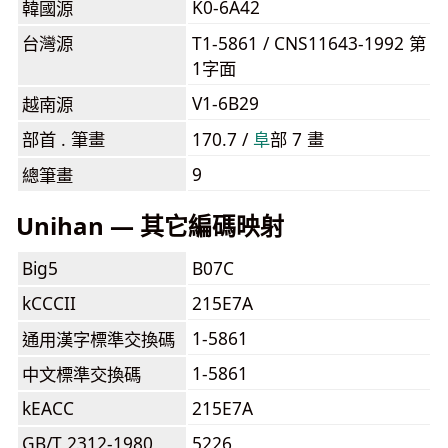
K0-6A42
韓國源
台灣源
T1-5861 / CNS11643-1992 第
1字面
V1-6B29
越南源
部首 . 筆畫
170.7 /
⾩
部 7 畫
9
總筆畫
Unihan — 其它編碼映射
Big5
B07C
kCCCII
215E7A
1-5861
通用漢字標準交換碼
1-5861
中文標準交換碼
kEACC
215E7A
GB/T 2312-1980
5226