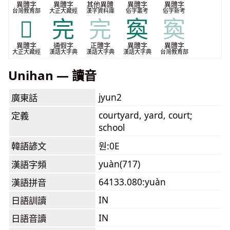
異體字
異體字
其他異體
異體字
異體字
台灣教育部
大正大藏經
漢字資料庫
俗字叢考
俗字新考
𱀊
完
完
寏
寏
異體字
通假字
正體字
異體字
異體字
大正大藏經
漢語大字典
漢語大字典
漢語大字典
台灣教育部
Unihan — 讀音
jyun2
廣東話
courtyard, yard, court;
定義
school
韓語諺文
원:0E
yuàn(717)
漢語字頻
64133.080:yuàn
漢語拼音
IN
日語訓讀
IN
日語音讀