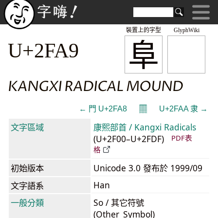
裝置上的字型
GlyphWiki
⾩
U+2FA9
KANGXI RADICAL MOUND
𝄜
← ⾨ U+2FA8
U+2FAA ⾪ →
文字區域
康熙部首 / Kangxi Radicals
(U+2F00–U+2FDF)
PDF表
格
初始版本
Unicode 3.0 發布於 1999/09
Han
文字語系
一般分類
So / 其它符號
(Other_Symbol)