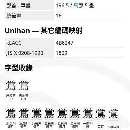
部首 . 筆畫
196.5 /
⿃
部 5 畫
16
總筆畫
Unihan — 其它編碼映射
kEACC
4B6247
JIS X 0208-1990
1809
字型收錄
思源宋
思源宋
JP
CN
源流明
源流明
源石黑
源石黑
源泉圓
源泉圓
一點明
體月
體丹
體月
體丹
體月
體丹
體
芫荽
KleeOne