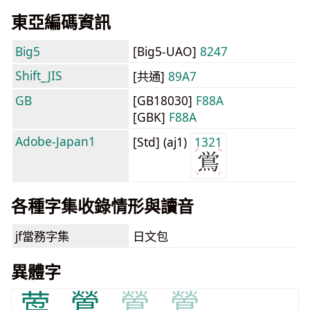
東亞編碼資訊
Big5
[Big5-UAO]
8247
Shift_JIS
[共通]
89A7
GB
[GB18030]
F88A
[GBK]
F88A
Adobe-Japan1
[Std] (aj1)
1321
各種字集收錄情形與讀音
jf當務字集
日文包
異體字
莺
鶯
鶯
鶯