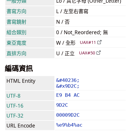
一般分類
Lo / 其它字母 (Other_Letter)
書寫方向
L / 左至右書寫
書寫鏡射
N / 否
組合類別
0 / Not_Reordered; 無
東亞寬度
W / 全形
UAX#11
直排方向
U / 正立
UAX#50
編碼資訊
HTML Entity
&#40236;
&#x9D2C;
UTF-8
E9 B4 AC
UTF-16
9D2C
UTF-32
00009D2C
URL Encode
%e9%b4%ac