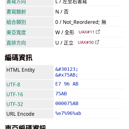
書寫方向
L / 左至右書寫
書寫鏡射
N / 否
組合類別
0 / Not_Reordered; 無
東亞寬度
W / 全形
UAX#11
直排方向
U / 正立
UAX#50
編碼資訊
HTML Entity
&#30123;
&#x75AB;
UTF-8
E7 96 AB
UTF-16
75AB
UTF-32
000075AB
URL Encode
%e7%96%ab
東亞編碼資訊