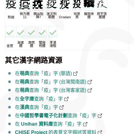
俐方體
精品點
匯文明
得意
饅頭黑
辰宇落
粉圓
11
陣7
朝體
Oradano
黑
體
雁體
凝書
激燃
蘭陽
李漢
金萱
體
體
明體
港楷
其它漢字網路資源
在
萌典
查詢「疫」字 (華語)
在
萌典
查詢「疫」字 (台灣閩南語)
在
萌典
查詢「疫」字 (台灣客家語)
在
全字庫
查詢「疫」字
在
漢典
查詢「疫」字
在
中國哲學書電子化計劃
查詢「疫」字
在
Unihan 資料庫
查詢「疫」字
CHISE Project
的表意文字描述等資料