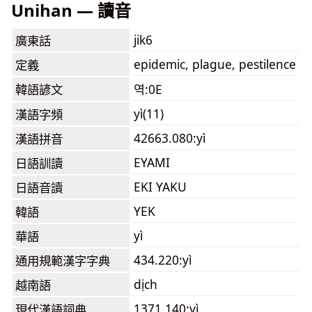
Unihan — 讀音
jik6
廣東話
epidemic, plague, pestilence
定義
韓語諺文
역:0E
yì(11)
漢語字頻
42663.080:yì
漢語拼音
EYAMI
日語訓讀
EKI YAKU
日語音讀
YEK
韓語
yì
華語
434.220:yì
通用規範漢字字典
dịch
越南語
1371.140:yì
現代漢語詞典