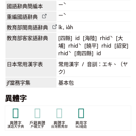
ㄧˋ
國語辭典簡編本
ㄧˋ
重編國語辭典
i̍k, ia̍h
教育部閩南語
辭典
教育部客家語
辭典
[四縣] id [海陸] rhidˋ [大
埔] rhidˋ [饒平] rhid [詔安]
rhidˋ [南四縣] id
日本常用漢字表
常用漢字 / 音訓：エキ、（ヤ
ク）
jf當務字集
基本包
異體字
𤶣
𤶣
𤶣
𭙔
異體字
戶籍異體
異體字
異用字
漢語大字典
戶籍文字
台灣教育部
MJ縮退