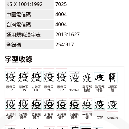
KS X 1001:1992
7025
4004
中國電信碼
4004
台灣電信碼
2013:1627
通用規範漢字表
254:317
全錄碼
字型收錄
思源宋
思源宋
思源宋
思源宋
思源宋
教育部
教育部
崇羲篆
JP
TW
HK
CN
KR
NomNaTong
楷體
隸書
體
源流明
源流明
源石黑
源石黑
源泉圓
源泉圓
一點明
體月
體丹
體月
體丹
體月
體丹
體
芫荽
KleeOne