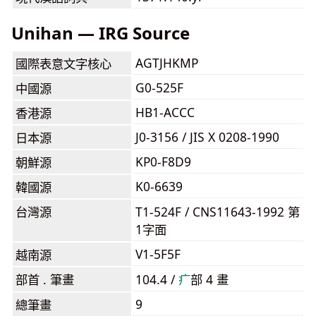
Unihan — IRG Source
AGTJHKMP
國際表意文字核心
G0-525F
中國源
HB1-ACCC
香港源
J0-3156 / JIS X 0208-1990
日本源
KP0-F8D9
朝鮮源
K0-6639
韓國源
台灣源
T1-524F / CNS11643-1992 第
1字面
V1-5F5F
越南源
部首 . 筆畫
104.4 /
⽧
部 4 畫
9
總筆畫