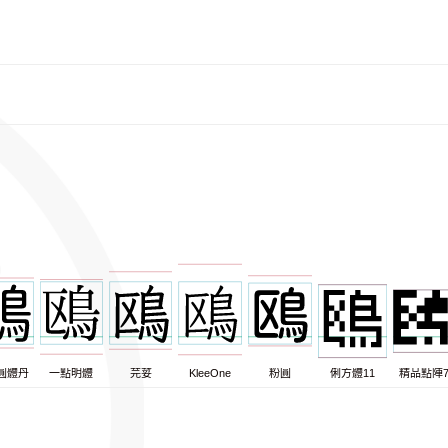
圓體丹
一點明體
芫荽
KleeOne
粉圓
俐方體11
精品點陣