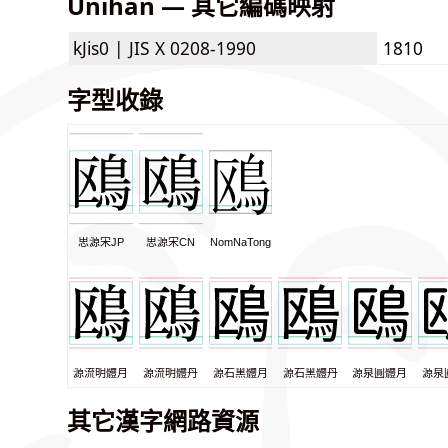
Unihan — 其它編碼映射
kJis0 |
JIS X 0208-1990
1810
字型收錄
思源宋JP
思源宋CN
NomNaTong
源流明體月
源流明體丹
源石黑體月
源石黑體丹
源泉圓體月
源泉
其它漢字網路資源