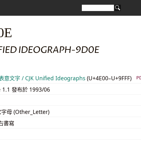
0E
IFIED IDEOGRAPH-9D0E
意文字 / CJK Unified Ideographs
(U+4E00–U+9FFF)
P
e 1.1 發布於 1993/06
字母 (Other_Letter)
至右書寫