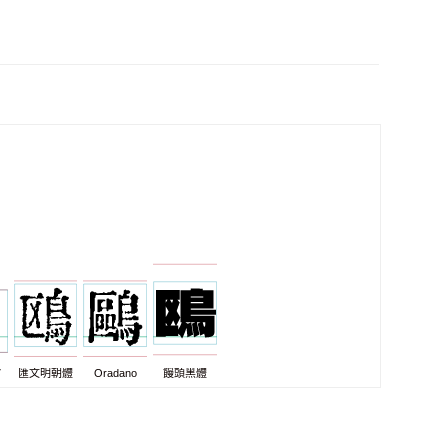
7
匯文明朝體
Oradano
饅頭黑體