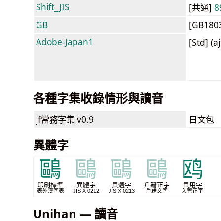
Shift_JIS
[共通]
8
GB
[GB180
Adobe-Japan1
[Std] (a
各種字集收錄情形與讀音
jf當務字集
v0.9
日文包
異體字
鷗
鷗
鷗
鷗
鸥
印刷標準
異體字
異體字
戶籍正字
異用字
表外漢字表
JIS X 0212
JIS X 0213
戶籍文字
入管正字
Unihan — 讀音