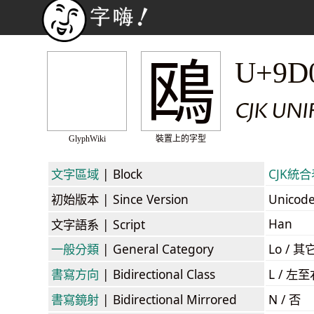
鴎
U+9D
CJK UN
GlyphWiki
裝置上的字型
文字區域
| Block
CJK統合表
初始版本
| Since Version
Unicod
Han
文字語系
| Script
一般分類
| General Category
Lo / 其它
書寫方向
| Bidirectional Class
L / 左
書寫鏡射
| Bidirectional Mirrored
N / 否