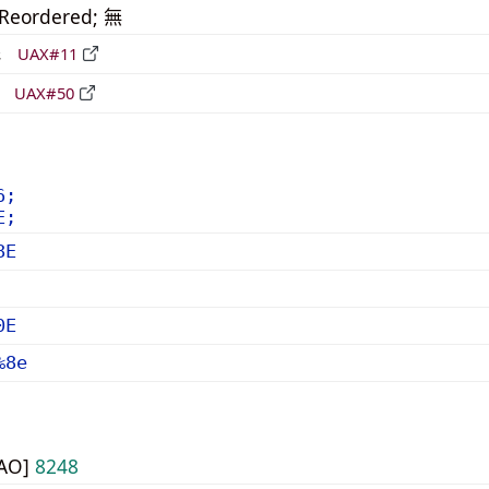
_Reordered; 無
形
UAX#11
立
UAX#50
6;
E;
8E
0E
%8e
UAO]
8248