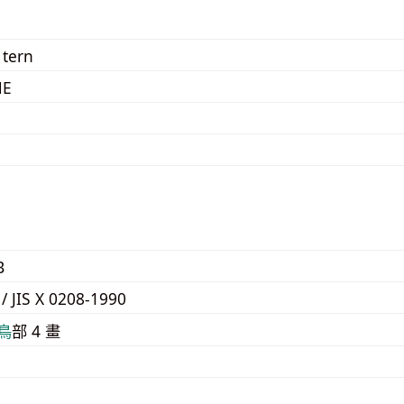
 tern
E
B
 / JIS X 0208-1990
⿃
部 4 畫