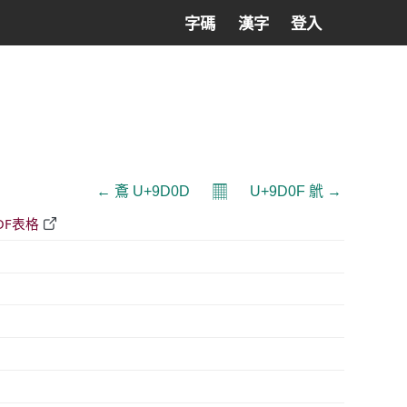
字碼
漢字
登入
𝄜
← 鴍 U+9D0D
U+9D0F 鴏 →
DF表格