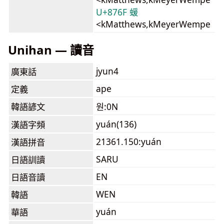
U+876F 蝯
<kMatthews,kMeyerWempe
Unihan — 讀音
jyun4
廣東話
ape
定義
韓語諺文
원:0N
yuán(136)
漢語字頻
21361.150:yuán
漢語拼音
SARU
日語訓讀
EN
日語音讀
WEN
韓語
yuán
華語