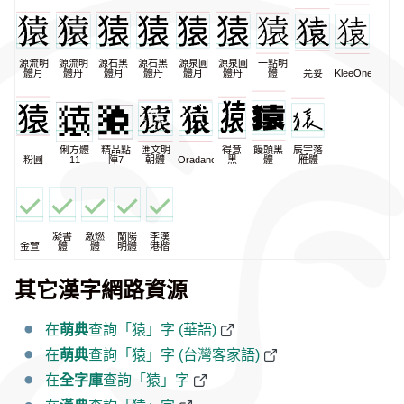
源流明
源流明
源石黑
源石黑
源泉圓
源泉圓
一點明
體月
體丹
體月
體丹
體月
體丹
體
芫荽
KleeOne
俐方體
精品點
匯文明
得意
饅頭黑
辰宇落
粉圓
11
陣7
朝體
Oradano
黑
體
雁體
凝書
激燃
蘭陽
李漢
金萱
體
體
明體
港楷
其它漢字網路資源
在
萌典
查詢「猿」字 (華語)
在
萌典
查詢「猿」字 (台灣客家語)
在
全字庫
查詢「猿」字