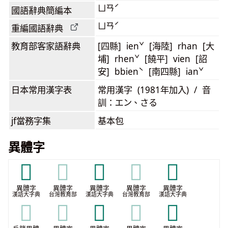
ㄩㄢˊ
國語辭典簡編本
ㄩㄢˊ
重編國語辭典
教育部客家語
辭典
[四縣] ienˇ [海陸] rhan [大
埔] rhenˇ [饒平] vien [詔
安] bbienˋ [南四縣] ianˇ
日本常用漢字表
常用漢字 (1981年加入) / 音
訓：エン、さる
jf當務字集
基本包
異體字
𤝌
𤝌
𤟗
𤟗
𤠔
異體字
異體字
異體字
異體字
異體字
漢語大字典
台灣教育部
漢語大字典
台灣教育部
漢語大字典
𤠔
𤠔
𧳭
𧳭
𧳷