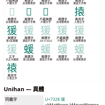
戶籍異體
異體字
異體字
異體字
異體字
戶籍文字
台灣教育部
漢語大字典
台灣教育部
漢語大字典
𧳷
𪻅
𫞤
𤠔
㨬
異體字
異體字
戶籍異體
異體字
異用字
台灣教育部
漢語大字典
戶籍文字
台灣教育部
入管正字
猨
猨
猨
猨
猨
異體字
異體字
異體字
戶籍異體
異體字
第1批異體
漢語大字典
JIS X 0212
戶籍文字
台灣教育部
猨
蝯
蝯
蝯
蝯
正字
異體字
異體字
異體字
正字
大正大藏經
第1批異體
漢語大字典
台灣教育部
台灣教育部
褤
異用字
入管正字
Unihan — 異體
同義字
U+7328 猨
<kMatthews,kMeyerWempe