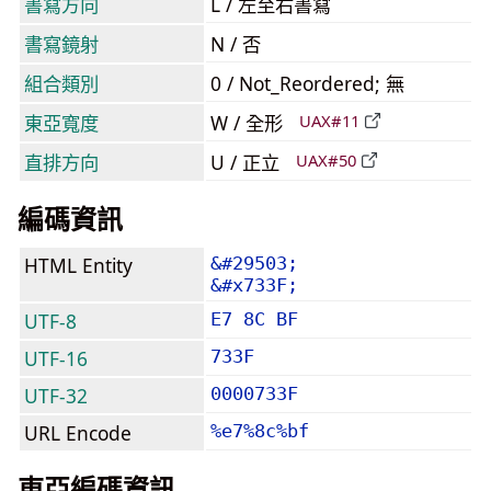
書寫方向
L / 左至右書寫
書寫鏡射
N / 否
組合類別
0 / Not_Reordered; 無
東亞寬度
W / 全形
UAX#11
直排方向
U / 正立
UAX#50
編碼資訊
HTML Entity
&#29503;
&#x733F;
UTF-8
E7 8C BF
UTF-16
733F
UTF-32
0000733F
URL Encode
%e7%8c%bf
東亞編碼資訊