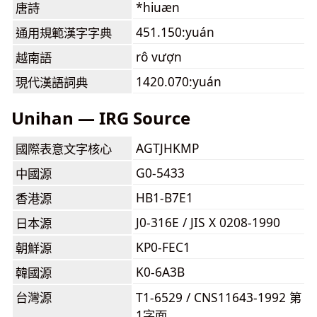
*hiuæn
唐詩
451.150:yuán
通用規範漢字字典
rô vượn
越南語
1420.070:yuán
現代漢語詞典
Unihan — IRG Source
AGTJHKMP
國際表意文字核心
G0-5433
中國源
HB1-B7E1
香港源
J0-316E / JIS X 0208-1990
日本源
KP0-FEC1
朝鮮源
K0-6A3B
韓國源
台灣源
T1-6529 / CNS11643-1992 第
1字面