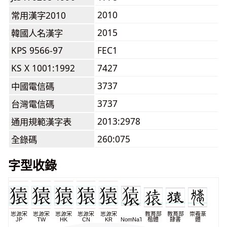
2010
常用漢字2010
2015
韓國人名漢字
KPS 9566-97
FEC1
KS X 1001:1992
7427
3737
中國電信碼
3737
台灣電信碼
2013:2978
通用規範漢字表
260:075
全錄碼
字型收錄
思源宋
思源宋
思源宋
思源宋
思源宋
教育部
教育部
崇羲篆
JP
TW
HK
CN
KR
NomNaTong
楷體
隸書
體