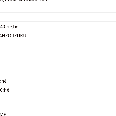
40:hè,hé
ANZO IZUKU
:hé
0:hé
KMP