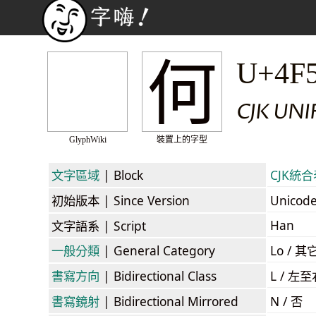
何
U+4F
CJK UNI
GlyphWiki
裝置上的字型
文字區域
| Block
CJK統合表
初始版本
| Since Version
Unicod
Han
文字語系
| Script
一般分類
| General Category
Lo / 其它
書寫方向
| Bidirectional Class
L / 左
書寫鏡射
| Bidirectional Mirrored
N / 否