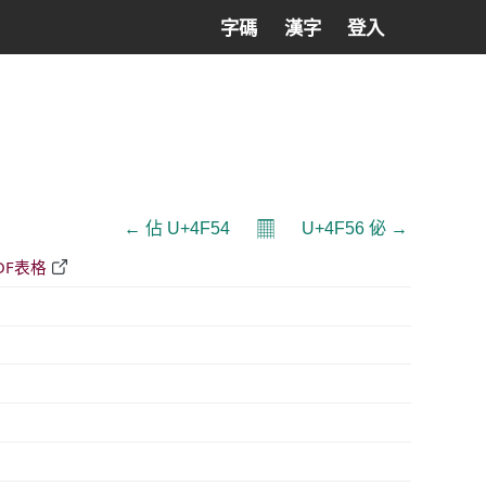
字碼
漢字
登入
𝄜
← 佔 U+4F54
U+4F56 佖 →
DF表格