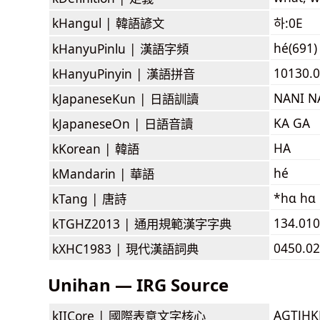
kHangul |
韓語諺文
하:0E
hé(691)
kHanyuPinlu |
漢語字頻
10130.0
kHanyuPinyin |
漢語拼音
NANI N
kJapaneseKun |
日語訓讀
KA GA
kJapaneseOn |
日語音讀
HA
kKorean |
韓語
hé
kMandarin |
華語
*hɑ hɑ
kTang |
唐詩
134.010
kTGHZ2013 |
通用規範漢字字典
0450.02
kXHC1983 |
現代漢語詞典
Unihan — IRG Source
AGTJH
kIICore |
國際表意文字核心