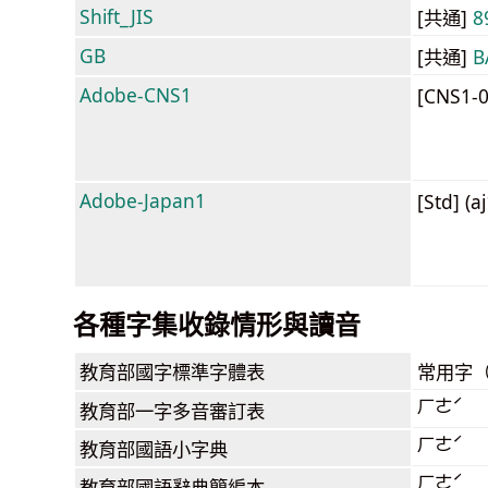
Shift_JIS
[共通]
8
GB
[共通]
B
Adobe-CNS1
[CNS1-
Adobe-Japan1
[Std] (a
各種字集收錄情形與讀音
教育部
國字標準字體表
常用字
ㄏㄜˊ
教育部
一字多音審訂表
ㄏㄜˊ
教育部
國語小字典
ㄏㄜˊ
教育部
國語辭典簡編本