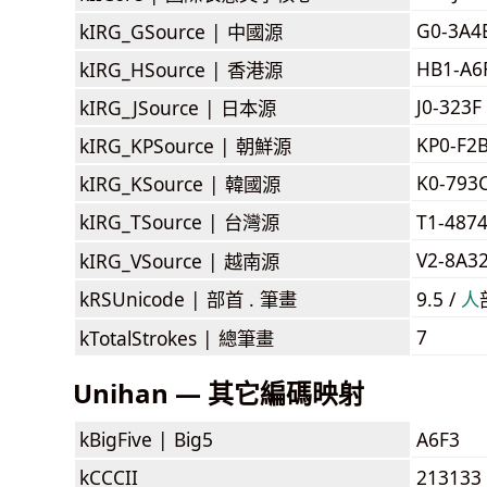
G0-3A4
kIRG_GSource |
中國源
HB1-A6
kIRG_HSource |
香港源
J0-323F 
kIRG_JSource |
日本源
KP0-F2
kIRG_KPSource |
朝鮮源
K0-793
kIRG_KSource |
韓國源
kIRG_TSource |
台灣源
T1-487
V2-8A3
kIRG_VSource |
越南源
kRSUnicode |
部首 . 筆畫
9.5 /
⼈
7
kTotalStrokes |
總筆畫
Unihan — 其它編碼映射
kBigFive |
Big5
A6F3
kCCCII
213133