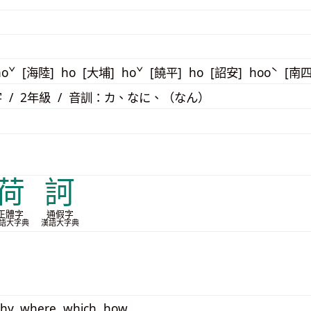
hoˇ [海陸] ho [大埔] hoˇ [饒平] ho [詔安] hooˋ [南
 / 2年級 / 音訓：カ、なに、（なん）
荷
訶
正體字
通假字
語大字典
漢語大字典
hy, where, which, how