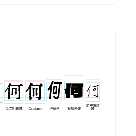
辰宇落雁
7
匯文明朝體
Oradano
得意黑
饅頭黑體
體