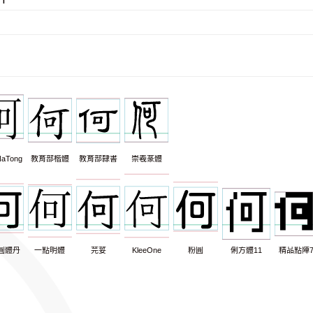
aTong
教育部楷體
教育部隸書
崇羲篆體
圓體丹
一點明體
芫荽
KleeOne
粉圓
俐方體11
精品點陣