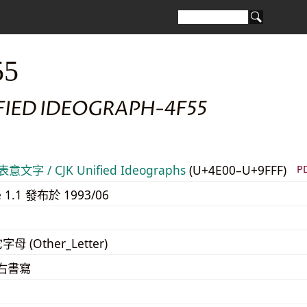
55
FIED IDEOGRAPH-4F55
意文字 / CJK Unified Ideographs
(U+4E00–U+9FFF)
P
e 1.1 發布於 1993/06
字母 (Other_Letter)
至右書寫