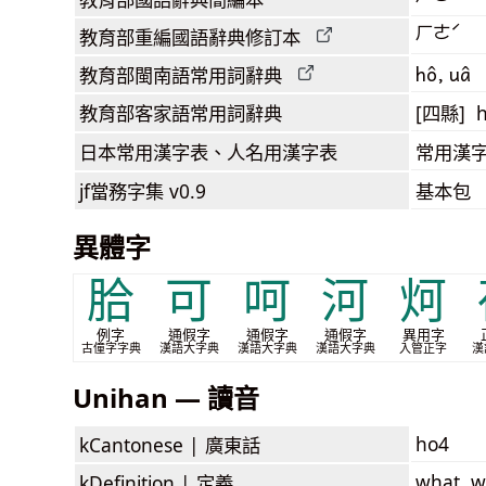
ㄏㄜˊ
教育部
重編國語辭典
修訂本
hô, uâ
教育部閩南語
常用詞
辭典
教育部客家語
常用詞
辭典
[四縣] 
日本常用漢字表
、人名用漢字表
常用漢字
jf當務字集
v0.9
基本包
異體字
䏩
可
呵
河
炣
例字
通假字
通假字
通假字
異用字
古僮字字典
漢語大字典
漢語大字典
漢語大字典
入管正字
漢
Unihan — 讀音
ho4
kCantonese |
廣東話
what, w
kDefinition |
定義