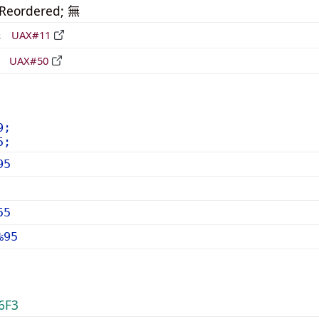
_Reordered; 無
形
UAX#11
立
UAX#50
9;
5;
95
55
%95
6F3